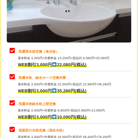
桝清掃
8,800円
給水管工事※（塩ビ管（VP・HI）使
+8,800円
用（追加）/3ｍ超え)
止水・漏水調査・防水処理・清掃・修
11,000円
理・調整・分解・加工など（軽作業）
給水管工事※（ライニング鋼管・銅
44,000円
管・ポリ管・HT管使用/3ｍまで)
止水・漏水調査・防水処理・清掃・修
22,000円
理・調整・分解・加工など（中作業）
給水管工事※（ライニング鋼管・銅
+8,800円
洗濯用水栓交換（単水栓）
管・ポリ管・HT管使用/3ｍ超え)
基本料金 3,300円+作業料金 13,200円+部品代 8,580円=25,080円
止水・漏水調査・防水処理・清掃・修
33,000円
WEB割引3,000円
22,080円(税込)
理・調整・分解・加工など（重作業）
排水管工事（土の掘削・埋め戻し作
11,000円~
業）
洗濯水栓、給水ホース交換作業
キッチンタンク脱着
16,500円
基本料金 3,300円+作業料金 22,000円+部品代 12,980円=38,280円
排水管工事（排水管工事/3ｍまで）
55,000円
WEB割引3,000円
35,280円(税込)
その他部品の脱着
8,800円～
排水管工事（追加 排水管工事/3ｍ超
+11,000円
交換・取付（タンク）
22,000円+材料費
洗濯水栓給水栓上部交換
え）
基本料金 3,300円+作業料金 8,800円+部品代 990円=13,090円
交換・取付(単水栓（壁付・デッキ
13,200円+材料費
WEB割引3,000円
10,090円(税込)
マス交換（土の掘削・埋め戻し作業）
11,000円~
式）)
洗面所の水栓交換（混合水栓）
マス交換（深さ50㎝未満）
55,000円
交換・取付(混合水栓（壁付・デッキ
16,500円+材料費
基本料金 3,300円+作業料金 16,500円+部品代 59,400円=79,200円