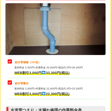
追加トーラー機使用/3m超え
+3,300円
給水管工事※（ライニング鋼管・銅
+8,800円
管・ポリ管・HT管使用/3ｍ超え)
カメラ調査
33,000円
排水管工事（土の掘削・埋め戻し作
11,000円~
桝清掃
8,800円
業）
止水・漏水調査・防水処理・清掃・修
11,000円
排水管工事（排水管工事/3ｍまで）
55,000円
理・調整・分解・加工など（軽作業）
排水管工事（追加 排水管工事/3ｍ超
+11,000円
止水・漏水調査・防水処理・清掃・修
22,000円
え）
理・調整・分解・加工など（中作業）
給水管補修（3ｍ迄）
マス交換（土の掘削・埋め戻し作業）
11,000円~
基本料金 3,300円+作業料金 33,000円+部品代 0円=36,300円
止水・漏水調査・防水処理・清掃・修
33,000円
WEB割引3,000円
33,300円(税込)
理・調整・分解・加工など（重作業）
マス交換（深さ50㎝未満）
55,000円
給水管撤去
その他部品の脱着
8,800円～
マス交換（深さ50㎝以上）
66,000円
基本料金 3,300円+作業料金 22,000円+部品代 0円=25,300円
WEB割引3,000円
22,300円(税込)
交換・取付（タンク）
22,000円+材料費
コンクリート斫り（厚さ10㎝まで）
27,500円
交換・取付(単水栓（壁付・デッキ
13,200円+材料費
コンクリート斫り（厚さ10㎝超え）
38,500円
式）)
水道管つまり・水漏れ修理の作業料金表