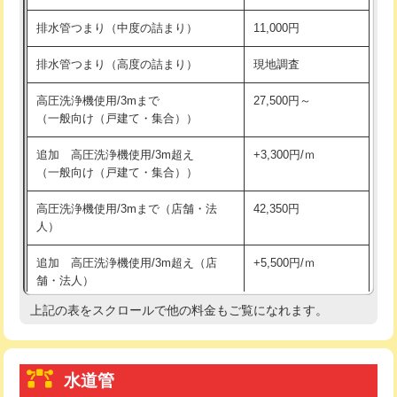
※給水管工事は20mmまでの価格です。
持込商品取付（浄水器・分岐水栓）
16,500円
排水管つまり（中度の詰まり）
11,000円
給水管工事※（ホール加工)
16,500円
排水管つまり（高度の詰まり）
現地調査
給水管工事※（バンド止め)
3,300円
高圧洗浄機使用/3mまで
27,500円～
（一般向け（戸建て・集合））
給水管工事※（支持金具設置)
5,500円
追加 高圧洗浄機使用/3m超え
+3,300円/ｍ
給水管工事※（保温材使用（バンド止
5,500円
（一般向け（戸建て・集合））
め込み）)
高圧洗浄機使用/3mまで（店舗・法
42,350円
給水管工事※（土の掘削・埋め戻し作
11,000円
人）
業)
追加 高圧洗浄機使用/3m超え（店
+5,500円/ｍ
給水管工事※（塩ビ管（VP・HI）使
33,000円
舗・法人）
用/3ｍまで)
上記の表をスクロールで他の料金もご覧になれます。
高度高圧洗浄換
現地調査
給水管工事※（塩ビ管（VP・HI）使
+8,800円
用（追加）/3ｍ超え)
トーラー作業
16,500円
給水管工事※（ライニング鋼管・銅
44,000円
水道管
トーラー機使用/3mまで
33,000円
管・ポリ管・HT管使用/3ｍまで)