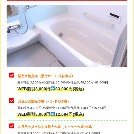
追加トーラー機使用/3m超え
+3,300円
カメラ調査
33,000円
桝清掃
8,800円
止水・漏水調査・防水処理・清掃・修
11,000円
理・調整・分解・加工など（軽作業）
止水・漏水調査・防水処理・清掃・修
22,000円
理・調整・分解・加工など（中作業）
浴室水栓交換（壁付サーモ 混合水栓）
基本料金 3,300円+作業料金 16,500円+部品代 46,200円=66,000円
止水・漏水調査・防水処理・清掃・修
33,000円
WEB割引3,000円
63,000円(税込)
理・調整・分解・加工など（重作業）
お風呂の部品交換（ハンドル交換）
トイレタンク脱着
16,500円
基本料金 3,300円+作業料金 11,000円+部品代 1,364円=15,664円
WEB割引3,000円
12,664円(税込)
トイレ便器脱着
16,500円
タンクレストイレ脱着
33,000円
お風呂の排水詰まり除去作業（トーラー作業3ｍ迄）
基本料金 3,300円+作業料金 16,500円+部品代 0円=19,800円