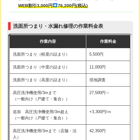
式・ワンホール）)
WEB割引3,000円
76,200円(税込)
マス交換（深さ50㎝以上）
66,000円
交換・取付(排水栓・排水トラップ
22,000円+材料費
コンクリート斫り（厚さ10㎝まで）
27,500円
（P/S/ポップアップ））
洗面所つまり・水漏れ修理の作業料金表
コンクリート斫り（厚さ10㎝超え）
38,500円
交換・取付（その他部品）
11,000円+材料費
作業内容
作業料金
モルタル補修（厚さ10㎝まで）
27,500円
持込商品取付（単水栓）
13,200円
洗面所つまり（軽度の詰まり）
5,500円
モルタル補修（厚さ10㎝超え）
38,500円
持込商品取付（混合水栓）
16,500円
洗面所つまり（中度の詰まり）
11,000円
洗面台設置
38,500円
持込商品取付（浄水器・分岐水栓）
16,500円
洗面所つまり（高度の詰まり）
現地調査
バスタブ設置
現場見積
給水管工事※（ホール加工)
16,500円
高圧洗浄機使用/3mまで
27,500円～
追加人工
16,500円
（一般向け（戸建て・集合））
給水管工事※（バンド止め)
3,300円
廃棄・処分
現場見積
追加 高圧洗浄機使用/3m超え
+3,300円/ｍ
給水管工事※（支持金具設置)
5,500円
（一般向け（戸建て・集合））
※給水管工事は20mmまでの価格です。
給水管工事※（保温材使用（バンド止
5,500円
高圧洗浄機使用/3mまで（店舗・法
42,350円
め込み）)
人）