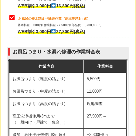
小便器トイレ脱着
現地見積
WEB割引3,000円
16,800円(税込)
その他部品の脱着
8,800円～
お風呂の排水詰まり除去作業（高圧洗浄3ｍ迄）
基本料金 3,300円+作業料金 27,500円+部品代 0円=30,800円
交換・取付（タンク）
22,000円+材料費
WEB割引3,000円
27,800円(税込)
交換・取付（便器）
22,000円+材料費
お風呂つまり・水漏れ修理の作業料金表
交換・取付（普通便座）
11,000円+材料費
作業内容
作業料金
交換・取付（温水洗浄便座）
16,500円+材料費
お風呂つまり（軽度の詰まり）
5,500円
交換・取付(単水栓（壁付・デッキ
13,200円+材料費
式）)
お風呂つまり（中度の詰まり）
11,000円
交換・取付(混合水栓（壁付・デッキ
16,500円+材料費
お風呂つまり（高度の詰まり）
現地調査
式・ワンホール）)
高圧洗浄機使用/3mまで
27,500円～
交換・取付(排水栓・排水トラップ
22,000円+材料費
（一般向け（戸建て・集合））
（P/S/ポップアップ））
追加 高圧洗浄機使用/3m超え
+3,300円/ｍ
交換・取付（その他部品）
11,000円+材料費