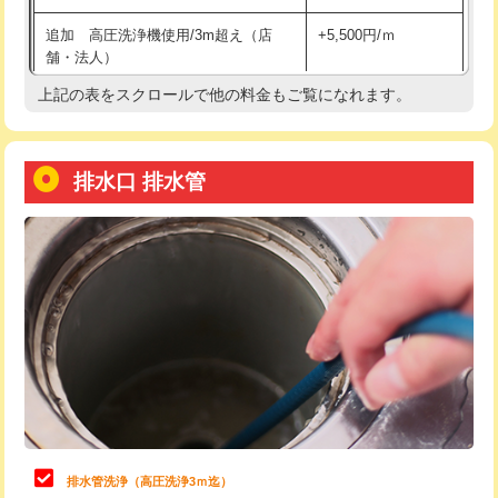
給水管工事※（土の掘削・埋め戻し作
11,000円
追加 高圧洗浄機使用/3m超え（店
+5,500円/ｍ
業)
舗・法人）
給水管工事※（塩ビ管（VP・HI）使
33,000円
上記の表をスクロールで他の料金もご覧になれます。
高度高圧洗浄換
現地調査
用/3ｍまで)
トーラー作業
16,500円
給水管工事※（塩ビ管（VP・HI）使
+8,800円
用（追加）/3ｍ超え)
排水口 排水管
トーラー機使用/3mまで
33,000円
給水管工事※（ライニング鋼管・銅
44,000円
追加トーラー機使用/3m超え
+3,300円
管・ポリ管・HT管使用/3ｍまで)
カメラ調査
33,000円
給水管工事※（ライニング鋼管・銅
+8,800円
管・ポリ管・HT管使用/3ｍ超え)
桝清掃
8,800円
排水管工事（土の掘削・埋め戻し作
11,000円~
止水・漏水調査・防水処理・清掃・修
11,000円
業）
理・調整・分解・加工など（軽作業）
排水管工事（排水管工事/3ｍまで）
55,000円
止水・漏水調査・防水処理・清掃・修
22,000円
理・調整・分解・加工など（中作業）
排水管工事（追加 排水管工事/3ｍ超
+11,000円
排水管洗浄（高圧洗浄3ｍ迄）
え）