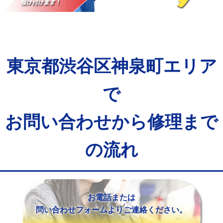
マス交換（土の掘削・埋め戻し作業）
11,000円~
マス交換（深さ50㎝未満）
55,000円
マス交換（深さ50㎝以上）
66,000円
東京都渋谷区神泉町エリア
コンクリート斫り（厚さ10㎝まで）
27,500円
コンクリート斫り（厚さ10㎝超え）
38,500円
で
モルタル補修（厚さ10㎝まで）
27,500円
お問い合わせから修理まで
モルタル補修（厚さ10㎝超え）
38,500円
の流れ
追加人工
16,500円
廃棄・処分
現場見積
※給水管工事は20mmまでの価格です。
お電話または
問い合わせフォームよりご連絡ください。