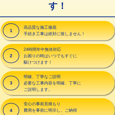
す！
交換・取付（タンク）
22,000円+材料費
交換・取付(単水栓（壁付・デッキ
13,200円+材料費
式）)
高品質な施工徹底
1
交換・取付(混合水栓（壁付・デッキ
16,500円+材料費
手続き工事は絶対に致しません！
式・ワンホール）)
交換・取付(排水栓・排水トラップ
22,000円+材料費
24時間年中無休対応
（P/S/ポップアップ））
2
お困りの時はいつでもすぐに
駆けつけます！
交換・取付（その他部品）
11,000円+材料費
持込商品取付（単水栓）
13,200円
明確、丁寧なご説明
3
必要な工事内容を明確、丁寧に
持込商品取付（混合水栓）
16,500円
ご説明します。
持込商品取付（浄水器・分岐水栓）
16,500円
安心の事前見積もり
給水管工事※（ホール加工)
16,500円
4
費用を事前に明示し、ご納得