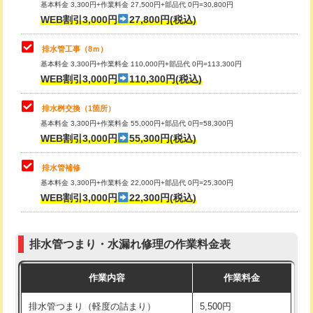
基本料金 3,300円+作業料金 27,500円+部品代 0円=30,800円
止水・漏水調査・防水処理・清掃・修
33,000円
WEB割引3,000円
27,800円(税込)
理・調整・分解・加工など（重作業）
マス交換（土の掘削・埋め戻し作業）
11,000円~
排水管工事（8ｍ）
その他部品の脱着
8,800円～
マス交換（深さ50㎝未満）
55,000円
基本料金 3,300円+作業料金 110,000円+部品代 0円=113,300円
WEB割引3,000円
110,300円(税込)
交換・取付（タンク）
22,000円+材料費
マス交換（深さ50㎝以上）
66,000円
交換・取付(単水栓（壁付・デッキ
13,200円+材料費
コンクリート斫り（厚さ10㎝まで）
27,500円
排水桝交換（1箇所）
式）)
基本料金 3,300円+作業料金 55,000円+部品代 0円=58,300円
コンクリート斫り（厚さ10㎝超え）
38,500円
WEB割引3,000円
55,300円(税込)
交換・取付(混合水栓（壁付・デッキ
16,500円+材料費
式・ワンホール）)
モルタル補修（厚さ10㎝まで）
27,500円
排水管補修
基本料金 3,300円+作業料金 22,000円+部品代 0円=25,300円
交換・取付(排水栓・排水トラップ
22,000円+材料費
モルタル補修（厚さ10㎝超え）
38,500円
WEB割引3,000円
22,300円(税込)
（P/S/ポップアップ））
台所シンク・作業台設置
現場見積
交換・取付（その他部品）
11,000円+材料費
排水管つまり・水漏れ修理の作業料金表
追加人工
16,500円
持込商品取付（単水栓）
13,200円
作業内容
作業料金
廃棄・処分
現場見積
持込商品取付（混合水栓）
16,500円
排水管つまり（軽度の詰まり）
5,500円