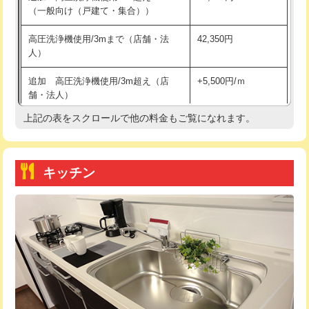
（一般向け（戸建て・集合））
持込商品取付（単水栓）
13,200円
高圧洗浄機使用/3mまで（店舗・法
42,350円
人）
持込商品取付（混合水栓）
16,500円
追加 高圧洗浄機使用/3m超え（店
+5,500円/ｍ
持込商品取付（浄水器・分岐水栓）
16,500円
舗・法人）
持込商品取付（温水洗浄便座）
22,000円
上記の表をスクロールで他の料金もご覧になれます。
高度高圧洗浄換
現地調査
持込商品取付（普通便座⇔温水洗浄便
22,000円
トーラー作業
16,500円
座）
キッチン
トーラー機使用/3mまで
33,000円
給水管工事※（ホール加工)
16,500円
追加トーラー機使用/3m超え
+3,300円
給水管工事※（バンド止め)
3,300円
カメラ調査
33,000円
給水管工事※（支持金具設置)
5,500円
桝清掃
8,800円
給水管工事※（保温材使用（バンド止
5,500円
め込み）)
止水・漏水調査・防水処理・清掃・修
11,000円
理・調整・分解・加工など（軽作業）