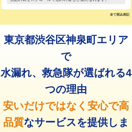
高度高圧洗浄換
現地調査
マス交換（土の掘削・埋め戻し作業）
11,000円~
トーラー作業
16,500円
全て税込表記
マス交換（深さ50㎝未満）
55,000円
トーラー機使用/3mまで
33,000円
マス交換（深さ50㎝以上）
66,000円
東京都渋谷区神泉町エリア
追加トーラー機使用/3m超え
+3,300円
コンクリート斫り（厚さ10㎝まで）
27,500円
カメラ調査
33,000円
で
コンクリート斫り（厚さ10㎝超え）
38,500円
桝清掃
8,800円
水漏れ、救急隊が選ばれる4
モルタル補修（厚さ10㎝まで）
27,500円
止水・漏水調査・防水処理・清掃・修
11,000円
理・調整・分解・加工など（軽作業）
モルタル補修（厚さ10㎝超え）
38,500円
つの理由
止水・漏水調査・防水処理・清掃・修
22,000円
追加人工
16,500円
理・調整・分解・加工など（中作業）
安いだけではなく安心で高
廃棄・処分
現場見積
止水・漏水調査・防水処理・清掃・修
33,000円
理・調整・分解・加工など（重作業）
品質
なサービスを提供しま
その他部品の脱着
8,800円～