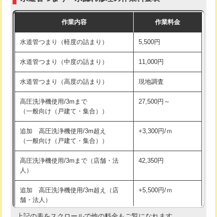
モルタル補修（厚さ10㎝まで）
27,500円
交換・取付(混合水栓（壁付・デッキ
16,500円+材料費
作業内容
作業料金
式・ワンホール）)
モルタル補修（厚さ10㎝超え）
38,500円
水道管つまり（軽度の詰まり）
5,500円
交換・取付(排水栓・排水トラップ
22,000円+材料費
洗面台設置
38,500円
（P/S/ポップアップ））
水道管つまり（中度の詰まり）
11,000円
化粧台設置
22,000円
交換・取付（その他部品）
11,000円+材料費
水道管つまり（高度の詰まり）
現地調査
追加人工
16,500円
持込商品取付（単水栓）
13,200円
高圧洗浄機使用/3mまで
27,500円～
廃棄・処分
現場見積
（一般向け（戸建て・集合））
持込商品取付（混合水栓）
16,500円
※給水管工事は20mmまでの価格です。
追加 高圧洗浄機使用/3m超え
+3,300円/ｍ
持込商品取付（浄水器・分岐水栓）
16,500円
（一般向け（戸建て・集合））
排水管工事（土の掘削・埋め戻し作
11,000円~
高圧洗浄機使用/3mまで（店舗・法
42,350円
業）
人）
排水管工事（排水管工事/3ｍまで）
55,000円
追加 高圧洗浄機使用/3m超え（店
+5,500円/ｍ
舗・法人）
排水管工事（追加 排水管工事/3ｍ超
+11,000円
え）
上記の表をスクロールで他の料金もご覧になれます。