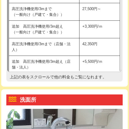
交換・取付（その他部品）
11,000円+材料費
マス交換（土の掘削・埋め戻し作業）
11,000円~
高圧洗浄機使用/3mまで
27,500円～
（一般向け（戸建て・集合））
持込商品取付（単水栓）
13,200円
マス交換（深さ50㎝未満）
55,000円
追加 高圧洗浄機使用/3m超え
+3,300円/ｍ
持込商品取付（混合水栓）
16,500円
マス交換（深さ50㎝以上）
66,000円
（一般向け（戸建て・集合））
持込商品取付（浄水器・分岐水栓）
16,500円
コンクリート斫り（厚さ10㎝まで）
27,500円
高圧洗浄機使用/3mまで（店舗・法
42,350円
人）
給水管工事※（ホール加工)
16,500円
コンクリート斫り（厚さ10㎝超え）
38,500円
追加 高圧洗浄機使用/3m超え（店
+5,500円/ｍ
給水管工事※（バンド止め)
3,300円
モルタル補修（厚さ10㎝まで）
27,500円
舗・法人）
給水管工事※（支持金具設置)
5,500円
モルタル補修（厚さ10㎝超え）
38,500円
上記の表をスクロールで他の料金もご覧になれます。
高度高圧洗浄換
現地調査
給水管工事※（保温材使用（バンド止
5,500円
洗面台設置
38,500円
トーラー作業
16,500円
め込み）)
洗面所
追加人工
16,500円
トーラー機使用/3mまで
33,000円
給水管工事※（土の掘削・埋め戻し作
11,000円
業)
廃棄・処分
現場見積
追加トーラー機使用/3m超え
+3,300円
給水管工事※（塩ビ管（VP・HI）使
33,000円
※給水管工事は20mmまでの価格です。
カメラ調査
33,000円
用/3ｍまで)