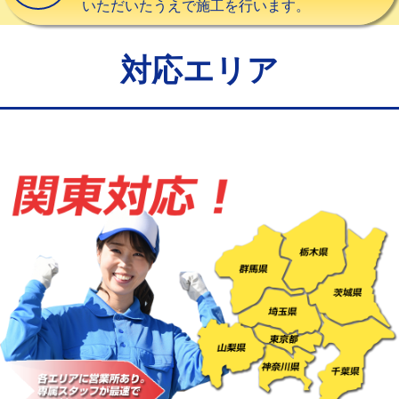
いただいたうえで施工を行います。
給水管工事※（バンド止め)
3,300円
給水管工事※（支持金具設置)
5,500円
対応エリア
給水管工事※（保温材使用（バンド止
5,500円
め込み）)
給水管工事※（土の掘削・埋め戻し作
11,000円
業)
給水管工事※（塩ビ管（VP・HI）使
33,000円
用/3ｍまで)
給水管工事※（塩ビ管（VP・HI）使
+8,800円
用（追加）/3ｍ超え)
給水管工事※（ライニング鋼管・銅
44,000円
管・ポリ管・HT管使用/3ｍまで)
給水管工事※（ライニング鋼管・銅
+8,800円
管・ポリ管・HT管使用/3ｍ超え)