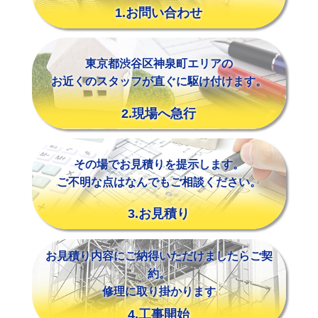
1.お問い合わせ
東京都渋谷区神泉町エリアの
お近くのスタッフが直ぐに駆け付けます。
2.現場へ急行
その場でお見積りを提示します。
ご不明な点はなんでもご相談ください。
3.お見積り
お見積り内容にご納得いただけましたらご契
約。
修理に取り掛かります
4.工事開始