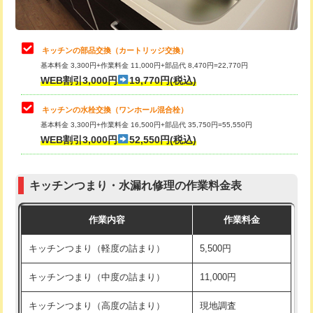
給水管工事※（土の掘削・埋め戻し作
11,000円
業)
止水・漏水調査・防水処理・清掃・修
22,000円
理・調整・分解・加工など（中作業）
給水管工事※（塩ビ管（VP・HI）使
33,000円
キッチンの部品交換（カートリッジ交換）
用/3ｍまで)
基本料金 3,300円+作業料金 11,000円+部品代 8,470円=22,770円
止水・漏水調査・防水処理・清掃・修
33,000円
WEB割引3,000円
19,770円(税込)
理・調整・分解・加工など（重作業）
給水管工事※（塩ビ管（VP・HI）使
+8,800円
用（追加）/3ｍ超え)
キッチンの水栓交換（ワンホール混合栓）
お風呂タンク脱着
16,500円
基本料金 3,300円+作業料金 16,500円+部品代 35,750円=55,550円
給水管工事※（ライニング鋼管・銅
44,000円
WEB割引3,000円
52,550円(税込)
その他部品の脱着
8,800円～
管・ポリ管・HT管使用/3ｍまで)
交換・取付（タンク）
22,000円+材料費
給水管工事※（ライニング鋼管・銅
+8,800円
管・ポリ管・HT管使用/3ｍ超え)
キッチンつまり・水漏れ修理の作業料金表
交換・取付(単水栓（壁付・デッキ
13,200円+材料費
式）)
排水管工事（土の掘削・埋め戻し作
11,000円~
作業内容
作業料金
業）
交換・取付(混合水栓（壁付・デッキ
16,500円+材料費
キッチンつまり（軽度の詰まり）
5,500円
式・ワンホール）)
排水管工事（排水管工事/3ｍまで）
55,000円
キッチンつまり（中度の詰まり）
11,000円
交換・取付(排水栓・排水トラップ
22,000円+材料費
排水管工事（追加 排水管工事/3ｍ超
+11,000円
（P/S/ポップアップ））
え）
キッチンつまり（高度の詰まり）
現地調査