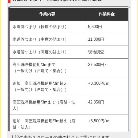
モルタル補修（厚さ10㎝まで）
27,500円
交換・取付(混合水栓（壁付・デッキ
16,500円+材料費
作業内容
作業料金
式・ワンホール）)
モルタル補修（厚さ10㎝超え）
38,500円
水道管つまり（軽度の詰まり）
5,500円
交換・取付(排水栓・排水トラップ
22,000円+材料費
洗面台設置
38,500円
（P/S/ポップアップ））
水道管つまり（中度の詰まり）
11,000円
化粧台設置
22,000円
交換・取付（その他部品）
11,000円+材料費
水道管つまり（高度の詰まり）
現地調査
追加人工
16,500円
持込商品取付（単水栓）
13,200円
高圧洗浄機使用/3mまで
27,500円～
廃棄・処分
現場見積
（一般向け（戸建て・集合））
持込商品取付（混合水栓）
16,500円
※給水管工事は20mmまでの価格です。
追加 高圧洗浄機使用/3m超え
+3,300円/ｍ
持込商品取付（浄水器・分岐水栓）
16,500円
（一般向け（戸建て・集合））
排水管工事（土の掘削・埋め戻し作
11,000円~
高圧洗浄機使用/3mまで（店舗・法
42,350円
業）
人）
排水管工事（排水管工事/3ｍまで）
55,000円
追加 高圧洗浄機使用/3m超え（店
+5,500円/ｍ
舗・法人）
排水管工事（追加 排水管工事/3ｍ超
+11,000円
え）
上記の表をスクロールで他の料金もご覧になれます。