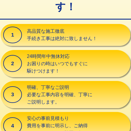
す！
交換・取付（タンク）
22,000円+材料費
交換・取付(単水栓（壁付・デッキ
13,200円+材料費
式）)
高品質な施工徹底
1
交換・取付(混合水栓（壁付・デッキ
16,500円+材料費
手続き工事は絶対に致しません！
式・ワンホール）)
交換・取付(排水栓・排水トラップ
22,000円+材料費
24時間年中無休対応
（P/S/ポップアップ））
2
お困りの時はいつでもすぐに
駆けつけます！
交換・取付（その他部品）
11,000円+材料費
持込商品取付（単水栓）
13,200円
明確、丁寧なご説明
3
必要な工事内容を明確、丁寧に
持込商品取付（混合水栓）
16,500円
ご説明します。
持込商品取付（浄水器・分岐水栓）
16,500円
安心の事前見積もり
給水管工事※（ホール加工)
16,500円
4
費用を事前に明示し、ご納得