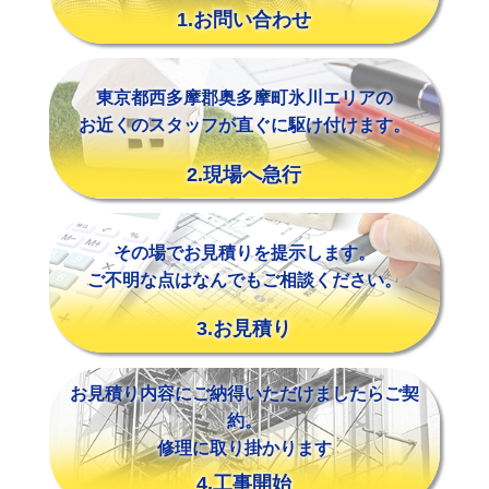
1.お問い合わせ
東京都西多摩郡奥多摩町氷川エリアの
お近くのスタッフが直ぐに駆け付けます。
2.現場へ急行
その場でお見積りを提示します。
ご不明な点はなんでもご相談ください。
3.お見積り
お見積り内容にご納得いただけましたらご契
約。
修理に取り掛かります
4.工事開始