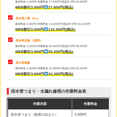
基本料金 3,300円+作業料金 27,500円+部品代 0円=30,800円
止水・漏水調査・防水処理・清掃・修
33,000円
WEB割引3,000円
27,800円(税込)
理・調整・分解・加工など（重作業）
マス交換（土の掘削・埋め戻し作業）
11,000円~
排水管工事（8ｍ）
その他部品の脱着
8,800円～
マス交換（深さ50㎝未満）
55,000円
基本料金 3,300円+作業料金 110,000円+部品代 0円=113,300円
WEB割引3,000円
110,300円(税込)
交換・取付（タンク）
22,000円+材料費
マス交換（深さ50㎝以上）
66,000円
交換・取付(単水栓（壁付・デッキ
13,200円+材料費
コンクリート斫り（厚さ10㎝まで）
27,500円
排水桝交換（1箇所）
式）)
基本料金 3,300円+作業料金 55,000円+部品代 0円=58,300円
コンクリート斫り（厚さ10㎝超え）
38,500円
WEB割引3,000円
55,300円(税込)
交換・取付(混合水栓（壁付・デッキ
16,500円+材料費
式・ワンホール）)
モルタル補修（厚さ10㎝まで）
27,500円
排水管補修
基本料金 3,300円+作業料金 22,000円+部品代 0円=25,300円
交換・取付(排水栓・排水トラップ
22,000円+材料費
モルタル補修（厚さ10㎝超え）
38,500円
WEB割引3,000円
22,300円(税込)
（P/S/ポップアップ））
台所シンク・作業台設置
現場見積
交換・取付（その他部品）
11,000円+材料費
排水管つまり・水漏れ修理の作業料金表
追加人工
16,500円
持込商品取付（単水栓）
13,200円
作業内容
作業料金
廃棄・処分
現場見積
持込商品取付（混合水栓）
16,500円
排水管つまり（軽度の詰まり）
5,500円