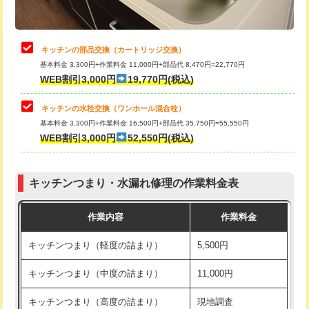
給水管工事※（土の掘削・埋め戻し作
11,000円
業)
止水・漏水調査・防水処理・清掃・修
22,000円
理・調整・分解・加工など（中作業）
給水管工事※（塩ビ管（VP・HI）使
33,000円
キッチンの部品交換（カートリッジ交換）
用/3ｍまで)
基本料金 3,300円+作業料金 11,000円+部品代 8,470円=22,770円
止水・漏水調査・防水処理・清掃・修
33,000円
WEB割引3,000円
19,770円(税込)
理・調整・分解・加工など（重作業）
給水管工事※（塩ビ管（VP・HI）使
+8,800円
用（追加）/3ｍ超え)
キッチンの水栓交換（ワンホール混合栓）
お風呂タンク脱着
16,500円
基本料金 3,300円+作業料金 16,500円+部品代 35,750円=55,550円
給水管工事※（ライニング鋼管・銅
44,000円
WEB割引3,000円
52,550円(税込)
その他部品の脱着
8,800円～
管・ポリ管・HT管使用/3ｍまで)
交換・取付（タンク）
22,000円+材料費
給水管工事※（ライニング鋼管・銅
+8,800円
管・ポリ管・HT管使用/3ｍ超え)
キッチンつまり・水漏れ修理の作業料金表
交換・取付(単水栓（壁付・デッキ
13,200円+材料費
式）)
排水管工事（土の掘削・埋め戻し作
11,000円~
作業内容
作業料金
業）
交換・取付(混合水栓（壁付・デッキ
16,500円+材料費
キッチンつまり（軽度の詰まり）
5,500円
式・ワンホール）)
排水管工事（排水管工事/3ｍまで）
55,000円
キッチンつまり（中度の詰まり）
11,000円
交換・取付(排水栓・排水トラップ
22,000円+材料費
排水管工事（追加 排水管工事/3ｍ超
+11,000円
（P/S/ポップアップ））
え）
キッチンつまり（高度の詰まり）
現地調査