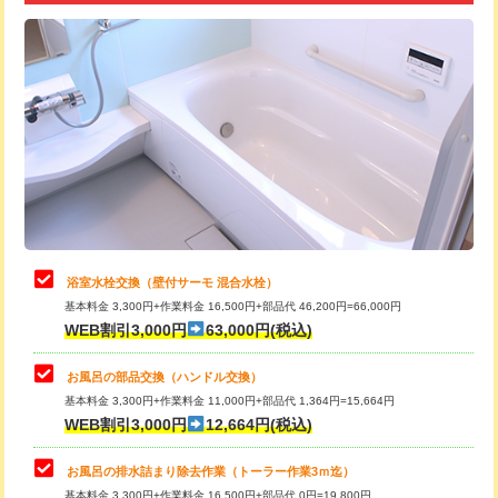
追加トーラー機使用/3m超え
+3,300円
カメラ調査
33,000円
桝清掃
8,800円
止水・漏水調査・防水処理・清掃・修
11,000円
理・調整・分解・加工など（軽作業）
止水・漏水調査・防水処理・清掃・修
22,000円
理・調整・分解・加工など（中作業）
浴室水栓交換（壁付サーモ 混合水栓）
基本料金 3,300円+作業料金 16,500円+部品代 46,200円=66,000円
止水・漏水調査・防水処理・清掃・修
33,000円
WEB割引3,000円
63,000円(税込)
理・調整・分解・加工など（重作業）
お風呂の部品交換（ハンドル交換）
トイレタンク脱着
16,500円
基本料金 3,300円+作業料金 11,000円+部品代 1,364円=15,664円
WEB割引3,000円
12,664円(税込)
トイレ便器脱着
16,500円
タンクレストイレ脱着
33,000円
お風呂の排水詰まり除去作業（トーラー作業3ｍ迄）
基本料金 3,300円+作業料金 16,500円+部品代 0円=19,800円