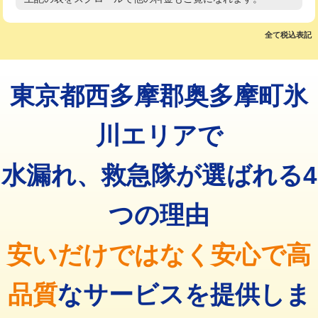
高度高圧洗浄換
現地調査
マス交換（土の掘削・埋め戻し作業）
11,000円~
トーラー作業
16,500円
全て税込表記
マス交換（深さ50㎝未満）
55,000円
トーラー機使用/3mまで
33,000円
マス交換（深さ50㎝以上）
66,000円
東京都西多摩郡奥多摩町氷
追加トーラー機使用/3m超え
+3,300円
コンクリート斫り（厚さ10㎝まで）
27,500円
カメラ調査
33,000円
川エリアで
コンクリート斫り（厚さ10㎝超え）
38,500円
桝清掃
8,800円
水漏れ、救急隊が選ばれる4
モルタル補修（厚さ10㎝まで）
27,500円
止水・漏水調査・防水処理・清掃・修
11,000円
理・調整・分解・加工など（軽作業）
モルタル補修（厚さ10㎝超え）
38,500円
つの理由
止水・漏水調査・防水処理・清掃・修
22,000円
追加人工
16,500円
理・調整・分解・加工など（中作業）
安いだけではなく安心で高
廃棄・処分
現場見積
止水・漏水調査・防水処理・清掃・修
33,000円
理・調整・分解・加工など（重作業）
品質
なサービスを提供しま
その他部品の脱着
8,800円～