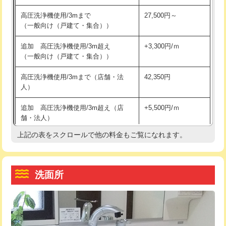
交換・取付（その他部品）
11,000円+材料費
マス交換（土の掘削・埋め戻し作業）
11,000円~
高圧洗浄機使用/3mまで
27,500円～
（一般向け（戸建て・集合））
持込商品取付（単水栓）
13,200円
マス交換（深さ50㎝未満）
55,000円
追加 高圧洗浄機使用/3m超え
+3,300円/ｍ
持込商品取付（混合水栓）
16,500円
マス交換（深さ50㎝以上）
66,000円
（一般向け（戸建て・集合））
持込商品取付（浄水器・分岐水栓）
16,500円
コンクリート斫り（厚さ10㎝まで）
27,500円
高圧洗浄機使用/3mまで（店舗・法
42,350円
人）
給水管工事※（ホール加工)
16,500円
コンクリート斫り（厚さ10㎝超え）
38,500円
追加 高圧洗浄機使用/3m超え（店
+5,500円/ｍ
給水管工事※（バンド止め)
3,300円
モルタル補修（厚さ10㎝まで）
27,500円
舗・法人）
給水管工事※（支持金具設置)
5,500円
モルタル補修（厚さ10㎝超え）
38,500円
上記の表をスクロールで他の料金もご覧になれます。
高度高圧洗浄換
現地調査
給水管工事※（保温材使用（バンド止
5,500円
洗面台設置
38,500円
トーラー作業
16,500円
め込み）)
洗面所
追加人工
16,500円
トーラー機使用/3mまで
33,000円
給水管工事※（土の掘削・埋め戻し作
11,000円
業)
廃棄・処分
現場見積
追加トーラー機使用/3m超え
+3,300円
給水管工事※（塩ビ管（VP・HI）使
33,000円
※給水管工事は20mmまでの価格です。
カメラ調査
33,000円
用/3ｍまで)