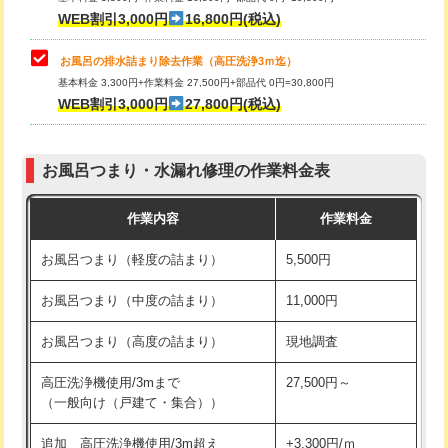
小便器トイレ脱着
現地見積
WEB割引3,000円
16,800円(税込)
その他部品の脱着
8,800円～
お風呂の排水詰まり除去作業（高圧洗浄3ｍ迄）
基本料金 3,300円+作業料金 27,500円+部品代 0円=30,800円
交換・取付（タンク）
22,000円+材料費
WEB割引3,000円
27,800円(税込)
交換・取付（便器）
22,000円+材料費
お風呂つまり・水漏れ修理の作業料金表
交換・取付（普通便座）
11,000円+材料費
作業内容
作業料金
交換・取付（温水洗浄便座）
16,500円+材料費
お風呂つまり（軽度の詰まり）
5,500円
交換・取付(単水栓（壁付・デッキ
13,200円+材料費
式）)
お風呂つまり（中度の詰まり）
11,000円
交換・取付(混合水栓（壁付・デッキ
16,500円+材料費
お風呂つまり（高度の詰まり）
現地調査
式・ワンホール）)
高圧洗浄機使用/3mまで
27,500円～
交換・取付(排水栓・排水トラップ
22,000円+材料費
（一般向け（戸建て・集合））
（P/S/ポップアップ））
追加 高圧洗浄機使用/3m超え
+3,300円/ｍ
交換・取付（その他部品）
11,000円+材料費