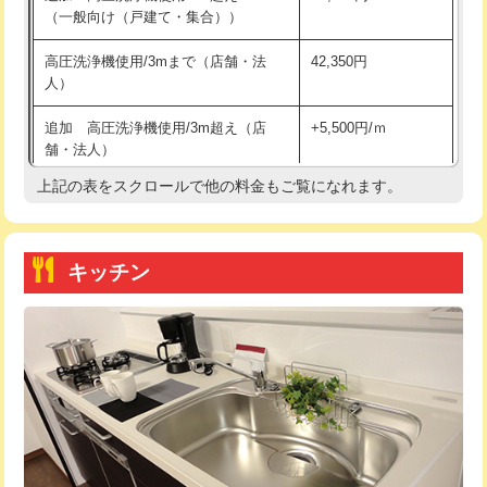
（一般向け（戸建て・集合））
持込商品取付（単水栓）
13,200円
高圧洗浄機使用/3mまで（店舗・法
42,350円
人）
持込商品取付（混合水栓）
16,500円
追加 高圧洗浄機使用/3m超え（店
+5,500円/ｍ
持込商品取付（浄水器・分岐水栓）
16,500円
舗・法人）
持込商品取付（温水洗浄便座）
22,000円
上記の表をスクロールで他の料金もご覧になれます。
高度高圧洗浄換
現地調査
持込商品取付（普通便座⇔温水洗浄便
22,000円
トーラー作業
16,500円
座）
キッチン
トーラー機使用/3mまで
33,000円
給水管工事※（ホール加工)
16,500円
追加トーラー機使用/3m超え
+3,300円
給水管工事※（バンド止め)
3,300円
カメラ調査
33,000円
給水管工事※（支持金具設置)
5,500円
桝清掃
8,800円
給水管工事※（保温材使用（バンド止
5,500円
め込み）)
止水・漏水調査・防水処理・清掃・修
11,000円
理・調整・分解・加工など（軽作業）