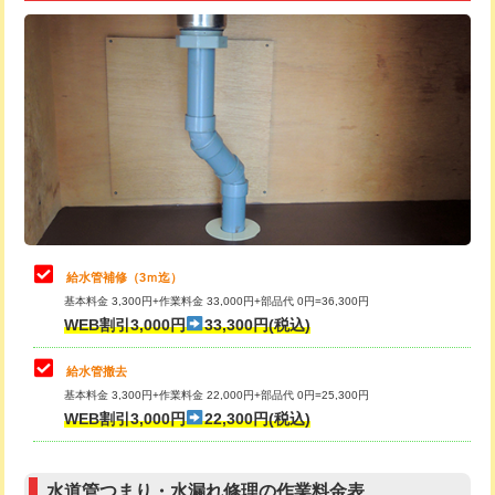
追加トーラー機使用/3m超え
+3,300円
給水管工事※（ライニング鋼管・銅
+8,800円
管・ポリ管・HT管使用/3ｍ超え)
カメラ調査
33,000円
排水管工事（土の掘削・埋め戻し作
11,000円~
桝清掃
8,800円
業）
止水・漏水調査・防水処理・清掃・修
11,000円
排水管工事（排水管工事/3ｍまで）
55,000円
理・調整・分解・加工など（軽作業）
排水管工事（追加 排水管工事/3ｍ超
+11,000円
止水・漏水調査・防水処理・清掃・修
22,000円
え）
理・調整・分解・加工など（中作業）
給水管補修（3ｍ迄）
マス交換（土の掘削・埋め戻し作業）
11,000円~
基本料金 3,300円+作業料金 33,000円+部品代 0円=36,300円
止水・漏水調査・防水処理・清掃・修
33,000円
WEB割引3,000円
33,300円(税込)
理・調整・分解・加工など（重作業）
マス交換（深さ50㎝未満）
55,000円
給水管撤去
その他部品の脱着
8,800円～
マス交換（深さ50㎝以上）
66,000円
基本料金 3,300円+作業料金 22,000円+部品代 0円=25,300円
WEB割引3,000円
22,300円(税込)
交換・取付（タンク）
22,000円+材料費
コンクリート斫り（厚さ10㎝まで）
27,500円
交換・取付(単水栓（壁付・デッキ
13,200円+材料費
コンクリート斫り（厚さ10㎝超え）
38,500円
式）)
水道管つまり・水漏れ修理の作業料金表