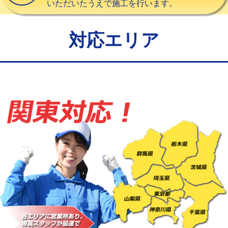
いただいたうえで施工を行います。
給水管工事※（バンド止め)
3,300円
給水管工事※（支持金具設置)
5,500円
対応エリア
給水管工事※（保温材使用（バンド止
5,500円
め込み）)
給水管工事※（土の掘削・埋め戻し作
11,000円
業)
給水管工事※（塩ビ管（VP・HI）使
33,000円
用/3ｍまで)
給水管工事※（塩ビ管（VP・HI）使
+8,800円
用（追加）/3ｍ超え)
給水管工事※（ライニング鋼管・銅
44,000円
管・ポリ管・HT管使用/3ｍまで)
給水管工事※（ライニング鋼管・銅
+8,800円
管・ポリ管・HT管使用/3ｍ超え)