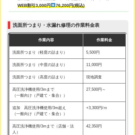
式・ワンホール）)
WEB割引3,000円
76,200円(税込)
マス交換（深さ50㎝以上）
66,000円
交換・取付(排水栓・排水トラップ
22,000円+材料費
コンクリート斫り（厚さ10㎝まで）
27,500円
（P/S/ポップアップ））
洗面所つまり・水漏れ修理の作業料金表
コンクリート斫り（厚さ10㎝超え）
38,500円
交換・取付（その他部品）
11,000円+材料費
作業内容
作業料金
モルタル補修（厚さ10㎝まで）
27,500円
持込商品取付（単水栓）
13,200円
洗面所つまり（軽度の詰まり）
5,500円
モルタル補修（厚さ10㎝超え）
38,500円
持込商品取付（混合水栓）
16,500円
洗面所つまり（中度の詰まり）
11,000円
洗面台設置
38,500円
持込商品取付（浄水器・分岐水栓）
16,500円
洗面所つまり（高度の詰まり）
現地調査
バスタブ設置
現場見積
給水管工事※（ホール加工)
16,500円
高圧洗浄機使用/3mまで
27,500円～
追加人工
16,500円
（一般向け（戸建て・集合））
給水管工事※（バンド止め)
3,300円
廃棄・処分
現場見積
追加 高圧洗浄機使用/3m超え
+3,300円/ｍ
給水管工事※（支持金具設置)
5,500円
（一般向け（戸建て・集合））
※給水管工事は20mmまでの価格です。
給水管工事※（保温材使用（バンド止
5,500円
高圧洗浄機使用/3mまで（店舗・法
42,350円
め込み）)
人）