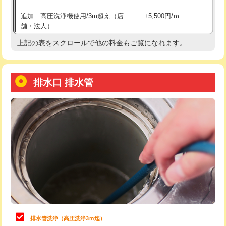
給水管工事※（土の掘削・埋め戻し作
11,000円
追加 高圧洗浄機使用/3m超え（店
+5,500円/ｍ
業)
舗・法人）
給水管工事※（塩ビ管（VP・HI）使
33,000円
上記の表をスクロールで他の料金もご覧になれます。
高度高圧洗浄換
現地調査
用/3ｍまで)
トーラー作業
16,500円
給水管工事※（塩ビ管（VP・HI）使
+8,800円
用（追加）/3ｍ超え)
排水口 排水管
トーラー機使用/3mまで
33,000円
給水管工事※（ライニング鋼管・銅
44,000円
追加トーラー機使用/3m超え
+3,300円
管・ポリ管・HT管使用/3ｍまで)
カメラ調査
33,000円
給水管工事※（ライニング鋼管・銅
+8,800円
管・ポリ管・HT管使用/3ｍ超え)
桝清掃
8,800円
排水管工事（土の掘削・埋め戻し作
11,000円~
止水・漏水調査・防水処理・清掃・修
11,000円
業）
理・調整・分解・加工など（軽作業）
排水管工事（排水管工事/3ｍまで）
55,000円
止水・漏水調査・防水処理・清掃・修
22,000円
理・調整・分解・加工など（中作業）
排水管工事（追加 排水管工事/3ｍ超
+11,000円
排水管洗浄（高圧洗浄3ｍ迄）
え）