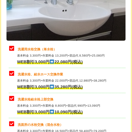
桝清掃
8,800円
給水管工事※（塩ビ管（VP・HI）使
+8,800円
用（追加）/3ｍ超え)
止水・漏水調査・防水処理・清掃・修
11,000円
理・調整・分解・加工など（軽作業）
給水管工事※（ライニング鋼管・銅
44,000円
管・ポリ管・HT管使用/3ｍまで)
止水・漏水調査・防水処理・清掃・修
22,000円
理・調整・分解・加工など（中作業）
給水管工事※（ライニング鋼管・銅
+8,800円
洗濯用水栓交換（単水栓）
管・ポリ管・HT管使用/3ｍ超え)
基本料金 3,300円+作業料金 13,200円+部品代 8,580円=25,080円
止水・漏水調査・防水処理・清掃・修
33,000円
WEB割引3,000円
22,080円(税込)
理・調整・分解・加工など（重作業）
排水管工事（土の掘削・埋め戻し作
11,000円~
業）
洗濯水栓、給水ホース交換作業
キッチンタンク脱着
16,500円
基本料金 3,300円+作業料金 22,000円+部品代 12,980円=38,280円
排水管工事（排水管工事/3ｍまで）
55,000円
WEB割引3,000円
35,280円(税込)
その他部品の脱着
8,800円～
排水管工事（追加 排水管工事/3ｍ超
+11,000円
交換・取付（タンク）
22,000円+材料費
洗濯水栓給水栓上部交換
え）
基本料金 3,300円+作業料金 8,800円+部品代 990円=13,090円
交換・取付(単水栓（壁付・デッキ
13,200円+材料費
WEB割引3,000円
10,090円(税込)
マス交換（土の掘削・埋め戻し作業）
11,000円~
式）)
洗面所の水栓交換（混合水栓）
マス交換（深さ50㎝未満）
55,000円
交換・取付(混合水栓（壁付・デッキ
16,500円+材料費
基本料金 3,300円+作業料金 16,500円+部品代 59,400円=79,200円