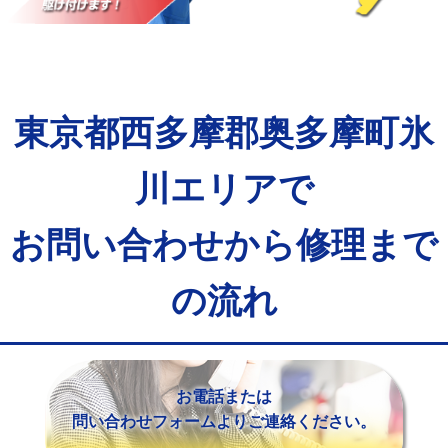
マス交換（土の掘削・埋め戻し作業）
11,000円~
マス交換（深さ50㎝未満）
55,000円
マス交換（深さ50㎝以上）
66,000円
東京都西多摩郡奥多摩町氷
コンクリート斫り（厚さ10㎝まで）
27,500円
コンクリート斫り（厚さ10㎝超え）
38,500円
川エリアで
モルタル補修（厚さ10㎝まで）
27,500円
お問い合わせから修理まで
モルタル補修（厚さ10㎝超え）
38,500円
の流れ
追加人工
16,500円
廃棄・処分
現場見積
※給水管工事は20mmまでの価格です。
お電話または
問い合わせフォームよりご連絡ください。