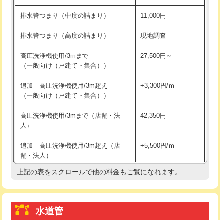
※給水管工事は20mmまでの価格です。
持込商品取付（浄水器・分岐水栓）
16,500円
排水管つまり（中度の詰まり）
11,000円
給水管工事※（ホール加工)
16,500円
排水管つまり（高度の詰まり）
現地調査
給水管工事※（バンド止め)
3,300円
高圧洗浄機使用/3mまで
27,500円～
（一般向け（戸建て・集合））
給水管工事※（支持金具設置)
5,500円
追加 高圧洗浄機使用/3m超え
+3,300円/ｍ
給水管工事※（保温材使用（バンド止
5,500円
（一般向け（戸建て・集合））
め込み）)
高圧洗浄機使用/3mまで（店舗・法
42,350円
給水管工事※（土の掘削・埋め戻し作
11,000円
人）
業)
追加 高圧洗浄機使用/3m超え（店
+5,500円/ｍ
給水管工事※（塩ビ管（VP・HI）使
33,000円
舗・法人）
用/3ｍまで)
上記の表をスクロールで他の料金もご覧になれます。
高度高圧洗浄換
現地調査
給水管工事※（塩ビ管（VP・HI）使
+8,800円
用（追加）/3ｍ超え)
トーラー作業
16,500円
給水管工事※（ライニング鋼管・銅
44,000円
水道管
トーラー機使用/3mまで
33,000円
管・ポリ管・HT管使用/3ｍまで)