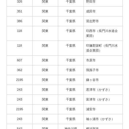
326
関東
千葉県
野田市
351
関東
千葉県
成田市
386
関東
千葉県
習志野市
118
関東
千葉県
印西市（長門川水道企
業団）
118
関東
千葉県
印旛郡栄町（長門川水
道企業団）
607
関東
千葉県
市原市
362
関東
千葉県
我孫子市
2195
関東
千葉県
鎌ヶ谷市
243
関東
千葉県
君津市（かずさ）
243
関東
千葉県
富津市（かずさ）
2195
関東
千葉県
浦安市
243
関東
千葉県
袖ヶ浦市（かずさ）
542
関東
神奈川県
横須賀市