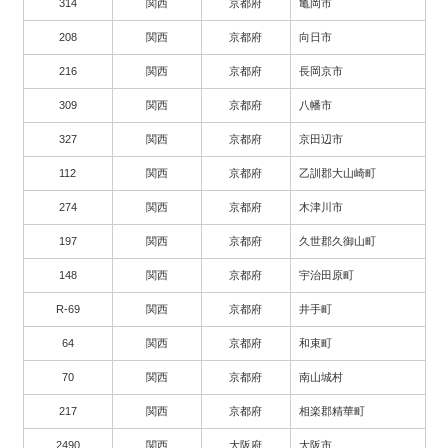
314
関西
京都府
亀岡市
208
関西
京都府
向日市
216
関西
京都府
長岡京市
309
関西
京都府
八幡市
327
関西
京都府
京田辺市
112
関西
京都府
乙訓郡大山崎町
274
関西
京都府
木津川市
197
関西
京都府
久世郡久御山町
148
関西
京都府
宇治田原町
R-69
関西
京都府
井手町
64
関西
京都府
和束町
70
関西
京都府
南山城村
217
関西
京都府
相楽郡精華町
2490
関西
大阪府
大阪市