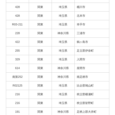
428
関東
埼玉県
桶川市
428
関東
埼玉県
北本市
R03-211
関東
埼玉県
幸手市
228
関東
神奈川県
三浦市
422
関東
埼玉県
鶴ヶ島市
255
関東
埼玉県
足立郡伊奈町
329
関東
埼玉県
入間市
614
関東
神奈川県
座間市
南第252
関東
神奈川県
南足柄市
R02125
関東
埼玉県
比企郡鳩山町
216
関東
埼玉県
秩父郡横瀬町
216
関東
埼玉県
秩父郡皆野町
191
関東
神奈川県
足柄上郡大井町