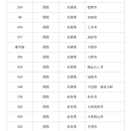
254
関西
兵庫県
龍野市
96
関西
兵庫県
赤穂市
443
関西
兵庫県
三木市
377
関西
兵庫県
高砂市
番号無
関西
兵庫県
川西市
309
関西
兵庫県
小野市
313
関西
兵庫県
南あわじ市
313
関西
兵庫県
淡路市
148
関西
兵庫県
川辺郡 猪名川町
739
関西
奈良県
奈良市
262
関西
奈良県
大和高田市
333
関西
奈良県
大和郡山市
322
関西
奈良県
天理市