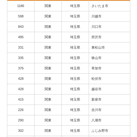
1186
関東
埼玉県
さいたま市
598
関東
埼玉県
川越市
843
関東
埼玉県
川口市
495
関東
埼玉県
所沢市
331
関東
埼玉県
東松山市
335
関東
埼玉県
狭山市
376
関東
埼玉県
草加市
428
関東
埼玉県
松伏市
428
関東
埼玉県
越谷市
415
関東
埼玉県
新座市
226
関東
埼玉県
吉川市
290
関東
埼玉県
八潮市
302
関東
埼玉県
ふじみ野市