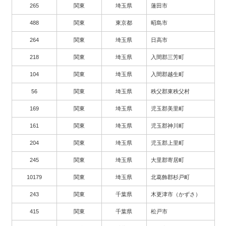
265
関東
埼玉県
蓮田市
488
関東
東京都
昭島市
264
関東
埼玉県
日高市
218
関東
埼玉県
入間郡三芳町
104
関東
埼玉県
入間郡越生町
56
関東
埼玉県
秩父郡東秩父村
169
関東
埼玉県
児玉郡美里町
161
関東
埼玉県
児玉郡神川町
204
関東
埼玉県
児玉郡上里町
245
関東
埼玉県
大里郡寄居町
10179
関東
埼玉県
北葛飾郡杉戸町
243
関東
千葉県
木更津市（かずさ）
415
関東
千葉県
松戸市