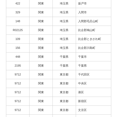
422
関東
埼玉県
坂戸市
329
関東
埼玉県
入間市
148
関東
埼玉県
入間郡毛呂山町
R02125
関東
埼玉県
比企郡鳩山町
109
関東
埼玉県
比企郡ときがわ町
156
関東
埼玉県
比企郡川島町
448
関東
千葉県
千葉市
2195
関東
千葉県
千葉県
9712
関東
東京都
千代田区
9712
関東
東京都
中央区
9712
関東
東京都
港区
9712
関東
東京都
新宿区
9712
関東
東京都
文京区