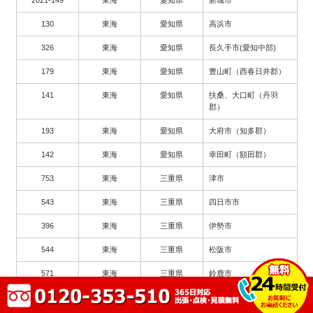
130
東海
愛知県
高浜市
326
東海
愛知県
長久手市(愛知中部)
179
東海
愛知県
豊山町（西春日井郡）
141
東海
愛知県
扶桑、大口町（丹羽
郡）
193
東海
愛知県
大府市（知多郡）
142
東海
愛知県
幸田町（額田郡）
753
東海
三重県
津市
543
東海
三重県
四日市市
396
東海
三重県
伊勢市
544
東海
三重県
松阪市
571
東海
三重県
鈴鹿市
2003
東海
三重県
尾鷲市