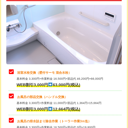
追加トーラー機使用/3m超え
+3,300円
カメラ調査
33,000円
桝清掃
8,800円
止水・漏水調査・防水処理・清掃・修
11,000円
理・調整・分解・加工など（軽作業）
止水・漏水調査・防水処理・清掃・修
22,000円
理・調整・分解・加工など（中作業）
浴室水栓交換（壁付サーモ 混合水栓）
基本料金 3,300円+作業料金 16,500円+部品代 46,200円=66,000円
止水・漏水調査・防水処理・清掃・修
33,000円
WEB割引3,000円
63,000円(税込)
理・調整・分解・加工など（重作業）
お風呂の部品交換（ハンドル交換）
トイレタンク脱着
16,500円
基本料金 3,300円+作業料金 11,000円+部品代 1,364円=15,664円
WEB割引3,000円
12,664円(税込)
トイレ便器脱着
16,500円
タンクレストイレ脱着
33,000円
お風呂の排水詰まり除去作業（トーラー作業3ｍ迄）
基本料金 3,300円+作業料金 16,500円+部品代 0円=19,800円