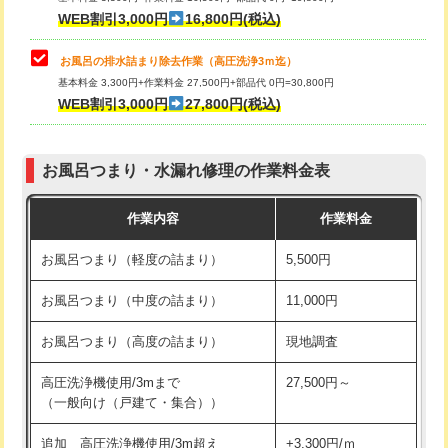
小便器トイレ脱着
現地見積
WEB割引3,000円
16,800円(税込)
その他部品の脱着
8,800円～
お風呂の排水詰まり除去作業（高圧洗浄3ｍ迄）
基本料金 3,300円+作業料金 27,500円+部品代 0円=30,800円
交換・取付（タンク）
22,000円+材料費
WEB割引3,000円
27,800円(税込)
交換・取付（便器）
22,000円+材料費
お風呂つまり・水漏れ修理の作業料金表
交換・取付（普通便座）
11,000円+材料費
作業内容
作業料金
交換・取付（温水洗浄便座）
16,500円+材料費
お風呂つまり（軽度の詰まり）
5,500円
交換・取付(単水栓（壁付・デッキ
13,200円+材料費
式）)
お風呂つまり（中度の詰まり）
11,000円
交換・取付(混合水栓（壁付・デッキ
16,500円+材料費
お風呂つまり（高度の詰まり）
現地調査
式・ワンホール）)
高圧洗浄機使用/3mまで
27,500円～
交換・取付(排水栓・排水トラップ
22,000円+材料費
（一般向け（戸建て・集合））
（P/S/ポップアップ））
追加 高圧洗浄機使用/3m超え
+3,300円/ｍ
交換・取付（その他部品）
11,000円+材料費