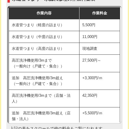
モルタル補修（厚さ10㎝まで）
27,500円
交換・取付(混合水栓（壁付・デッキ
16,500円+材料費
作業内容
作業料金
式・ワンホール）)
モルタル補修（厚さ10㎝超え）
38,500円
水道管つまり（軽度の詰まり）
5,500円
交換・取付(排水栓・排水トラップ
22,000円+材料費
洗面台設置
38,500円
（P/S/ポップアップ））
水道管つまり（中度の詰まり）
11,000円
化粧台設置
22,000円
交換・取付（その他部品）
11,000円+材料費
水道管つまり（高度の詰まり）
現地調査
追加人工
16,500円
持込商品取付（単水栓）
13,200円
高圧洗浄機使用/3mまで
27,500円～
廃棄・処分
現場見積
（一般向け（戸建て・集合））
持込商品取付（混合水栓）
16,500円
※給水管工事は20mmまでの価格です。
追加 高圧洗浄機使用/3m超え
+3,300円/ｍ
持込商品取付（浄水器・分岐水栓）
16,500円
（一般向け（戸建て・集合））
排水管工事（土の掘削・埋め戻し作
11,000円~
高圧洗浄機使用/3mまで（店舗・法
42,350円
業）
人）
排水管工事（排水管工事/3ｍまで）
55,000円
追加 高圧洗浄機使用/3m超え（店
+5,500円/ｍ
舗・法人）
排水管工事（追加 排水管工事/3ｍ超
+11,000円
え）
上記の表をスクロールで他の料金もご覧になれます。