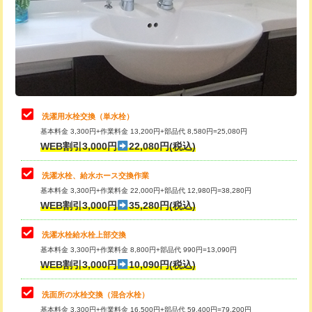
桝清掃
8,800円
給水管工事※（塩ビ管（VP・HI）使
+8,800円
用（追加）/3ｍ超え)
止水・漏水調査・防水処理・清掃・修
11,000円
理・調整・分解・加工など（軽作業）
給水管工事※（ライニング鋼管・銅
44,000円
管・ポリ管・HT管使用/3ｍまで)
止水・漏水調査・防水処理・清掃・修
22,000円
理・調整・分解・加工など（中作業）
給水管工事※（ライニング鋼管・銅
+8,800円
洗濯用水栓交換（単水栓）
管・ポリ管・HT管使用/3ｍ超え)
基本料金 3,300円+作業料金 13,200円+部品代 8,580円=25,080円
止水・漏水調査・防水処理・清掃・修
33,000円
WEB割引3,000円
22,080円(税込)
理・調整・分解・加工など（重作業）
排水管工事（土の掘削・埋め戻し作
11,000円~
業）
洗濯水栓、給水ホース交換作業
キッチンタンク脱着
16,500円
基本料金 3,300円+作業料金 22,000円+部品代 12,980円=38,280円
排水管工事（排水管工事/3ｍまで）
55,000円
WEB割引3,000円
35,280円(税込)
その他部品の脱着
8,800円～
排水管工事（追加 排水管工事/3ｍ超
+11,000円
交換・取付（タンク）
22,000円+材料費
洗濯水栓給水栓上部交換
え）
基本料金 3,300円+作業料金 8,800円+部品代 990円=13,090円
交換・取付(単水栓（壁付・デッキ
13,200円+材料費
WEB割引3,000円
10,090円(税込)
マス交換（土の掘削・埋め戻し作業）
11,000円~
式）)
洗面所の水栓交換（混合水栓）
マス交換（深さ50㎝未満）
55,000円
交換・取付(混合水栓（壁付・デッキ
16,500円+材料費
基本料金 3,300円+作業料金 16,500円+部品代 59,400円=79,200円