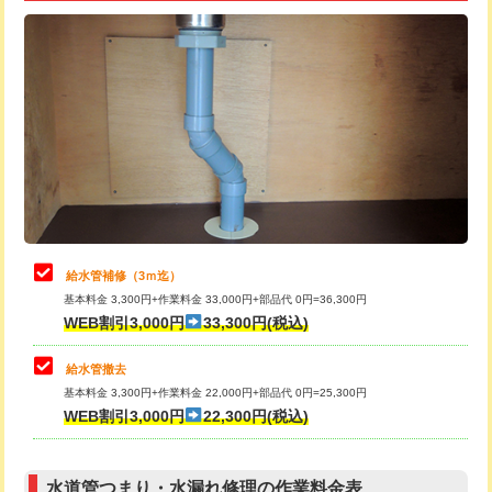
追加トーラー機使用/3m超え
+3,300円
給水管工事※（ライニング鋼管・銅
+8,800円
管・ポリ管・HT管使用/3ｍ超え)
カメラ調査
33,000円
排水管工事（土の掘削・埋め戻し作
11,000円~
桝清掃
8,800円
業）
止水・漏水調査・防水処理・清掃・修
11,000円
排水管工事（排水管工事/3ｍまで）
55,000円
理・調整・分解・加工など（軽作業）
排水管工事（追加 排水管工事/3ｍ超
+11,000円
止水・漏水調査・防水処理・清掃・修
22,000円
え）
理・調整・分解・加工など（中作業）
給水管補修（3ｍ迄）
マス交換（土の掘削・埋め戻し作業）
11,000円~
基本料金 3,300円+作業料金 33,000円+部品代 0円=36,300円
止水・漏水調査・防水処理・清掃・修
33,000円
WEB割引3,000円
33,300円(税込)
理・調整・分解・加工など（重作業）
マス交換（深さ50㎝未満）
55,000円
給水管撤去
その他部品の脱着
8,800円～
マス交換（深さ50㎝以上）
66,000円
基本料金 3,300円+作業料金 22,000円+部品代 0円=25,300円
WEB割引3,000円
22,300円(税込)
交換・取付（タンク）
22,000円+材料費
コンクリート斫り（厚さ10㎝まで）
27,500円
交換・取付(単水栓（壁付・デッキ
13,200円+材料費
コンクリート斫り（厚さ10㎝超え）
38,500円
式）)
水道管つまり・水漏れ修理の作業料金表