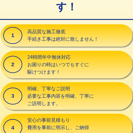
す！
交換・取付（タンク）
22,000円+材料費
交換・取付(単水栓（壁付・デッキ
13,200円+材料費
式）)
高品質な施工徹底
1
交換・取付(混合水栓（壁付・デッキ
16,500円+材料費
手続き工事は絶対に致しません！
式・ワンホール）)
交換・取付(排水栓・排水トラップ
22,000円+材料費
24時間年中無休対応
（P/S/ポップアップ））
2
お困りの時はいつでもすぐに
駆けつけます！
交換・取付（その他部品）
11,000円+材料費
持込商品取付（単水栓）
13,200円
明確、丁寧なご説明
3
必要な工事内容を明確、丁寧に
持込商品取付（混合水栓）
16,500円
ご説明します。
持込商品取付（浄水器・分岐水栓）
16,500円
安心の事前見積もり
給水管工事※（ホール加工)
16,500円
4
費用を事前に明示し、ご納得