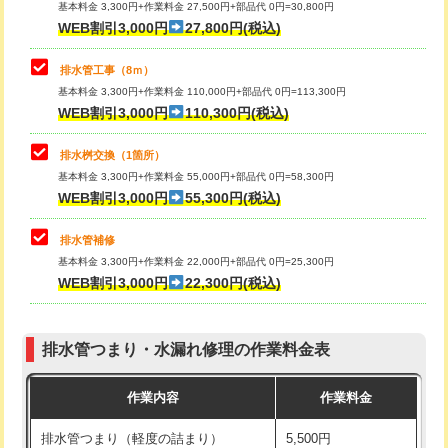
基本料金 3,300円+作業料金 27,500円+部品代 0円=30,800円
止水・漏水調査・防水処理・清掃・修
33,000円
WEB割引3,000円
27,800円(税込)
理・調整・分解・加工など（重作業）
マス交換（土の掘削・埋め戻し作業）
11,000円~
排水管工事（8ｍ）
その他部品の脱着
8,800円～
マス交換（深さ50㎝未満）
55,000円
基本料金 3,300円+作業料金 110,000円+部品代 0円=113,300円
WEB割引3,000円
110,300円(税込)
交換・取付（タンク）
22,000円+材料費
マス交換（深さ50㎝以上）
66,000円
交換・取付(単水栓（壁付・デッキ
13,200円+材料費
コンクリート斫り（厚さ10㎝まで）
27,500円
排水桝交換（1箇所）
式）)
基本料金 3,300円+作業料金 55,000円+部品代 0円=58,300円
コンクリート斫り（厚さ10㎝超え）
38,500円
WEB割引3,000円
55,300円(税込)
交換・取付(混合水栓（壁付・デッキ
16,500円+材料費
式・ワンホール）)
モルタル補修（厚さ10㎝まで）
27,500円
排水管補修
基本料金 3,300円+作業料金 22,000円+部品代 0円=25,300円
交換・取付(排水栓・排水トラップ
22,000円+材料費
モルタル補修（厚さ10㎝超え）
38,500円
WEB割引3,000円
22,300円(税込)
（P/S/ポップアップ））
台所シンク・作業台設置
現場見積
交換・取付（その他部品）
11,000円+材料費
排水管つまり・水漏れ修理の作業料金表
追加人工
16,500円
持込商品取付（単水栓）
13,200円
作業内容
作業料金
廃棄・処分
現場見積
持込商品取付（混合水栓）
16,500円
排水管つまり（軽度の詰まり）
5,500円