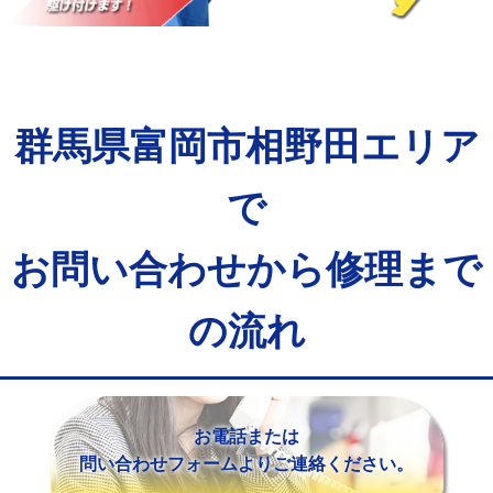
マス交換（土の掘削・埋め戻し作業）
11,000円~
マス交換（深さ50㎝未満）
55,000円
マス交換（深さ50㎝以上）
66,000円
群馬県富岡市相野田エリア
コンクリート斫り（厚さ10㎝まで）
27,500円
コンクリート斫り（厚さ10㎝超え）
38,500円
で
モルタル補修（厚さ10㎝まで）
27,500円
お問い合わせから修理まで
モルタル補修（厚さ10㎝超え）
38,500円
の流れ
追加人工
16,500円
廃棄・処分
現場見積
※給水管工事は20mmまでの価格です。
お電話または
問い合わせフォームよりご連絡ください。