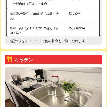
（一般向け（戸建て・集合））
持込商品取付（単水栓）
13,200円
高圧洗浄機使用/3mまで（店舗・法
42,350円
人）
持込商品取付（混合水栓）
16,500円
追加 高圧洗浄機使用/3m超え（店
+5,500円/ｍ
持込商品取付（浄水器・分岐水栓）
16,500円
舗・法人）
持込商品取付（温水洗浄便座）
22,000円
上記の表をスクロールで他の料金もご覧になれます。
高度高圧洗浄換
現地調査
持込商品取付（普通便座⇔温水洗浄便
22,000円
トーラー作業
16,500円
座）
キッチン
トーラー機使用/3mまで
33,000円
給水管工事※（ホール加工)
16,500円
追加トーラー機使用/3m超え
+3,300円
給水管工事※（バンド止め)
3,300円
カメラ調査
33,000円
給水管工事※（支持金具設置)
5,500円
桝清掃
8,800円
給水管工事※（保温材使用（バンド止
5,500円
め込み）)
止水・漏水調査・防水処理・清掃・修
11,000円
理・調整・分解・加工など（軽作業）