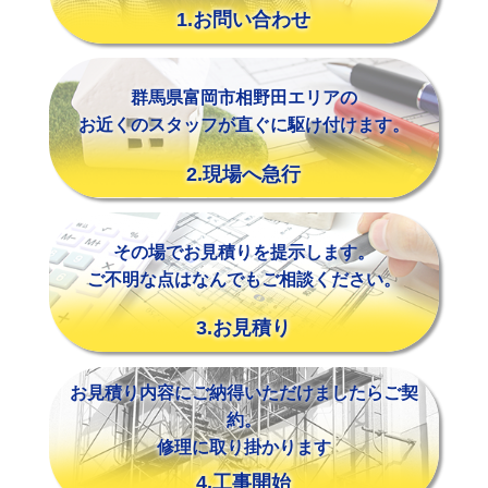
1.お問い合わせ
群馬県富岡市相野田エリアの
お近くのスタッフが直ぐに駆け付けます。
2.現場へ急行
その場でお見積りを提示します。
ご不明な点はなんでもご相談ください。
3.お見積り
お見積り内容にご納得いただけましたらご契
約。
修理に取り掛かります
4.工事開始