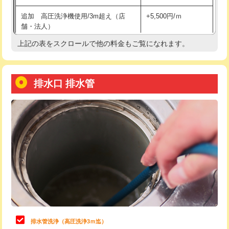
給水管工事※（土の掘削・埋め戻し作
11,000円
追加 高圧洗浄機使用/3m超え（店
+5,500円/ｍ
業)
舗・法人）
給水管工事※（塩ビ管（VP・HI）使
33,000円
上記の表をスクロールで他の料金もご覧になれます。
高度高圧洗浄換
現地調査
用/3ｍまで)
トーラー作業
16,500円
給水管工事※（塩ビ管（VP・HI）使
+8,800円
用（追加）/3ｍ超え)
排水口 排水管
トーラー機使用/3mまで
33,000円
給水管工事※（ライニング鋼管・銅
44,000円
追加トーラー機使用/3m超え
+3,300円
管・ポリ管・HT管使用/3ｍまで)
カメラ調査
33,000円
給水管工事※（ライニング鋼管・銅
+8,800円
管・ポリ管・HT管使用/3ｍ超え)
桝清掃
8,800円
排水管工事（土の掘削・埋め戻し作
11,000円~
止水・漏水調査・防水処理・清掃・修
11,000円
業）
理・調整・分解・加工など（軽作業）
排水管工事（排水管工事/3ｍまで）
55,000円
止水・漏水調査・防水処理・清掃・修
22,000円
理・調整・分解・加工など（中作業）
排水管工事（追加 排水管工事/3ｍ超
+11,000円
排水管洗浄（高圧洗浄3ｍ迄）
え）