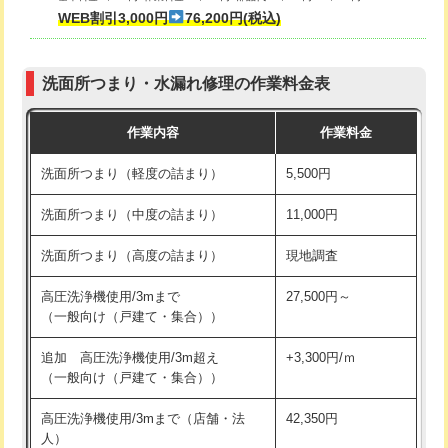
式・ワンホール）)
WEB割引3,000円
76,200円(税込)
マス交換（深さ50㎝以上）
66,000円
交換・取付(排水栓・排水トラップ
22,000円+材料費
コンクリート斫り（厚さ10㎝まで）
27,500円
（P/S/ポップアップ））
洗面所つまり・水漏れ修理の作業料金表
コンクリート斫り（厚さ10㎝超え）
38,500円
交換・取付（その他部品）
11,000円+材料費
作業内容
作業料金
モルタル補修（厚さ10㎝まで）
27,500円
持込商品取付（単水栓）
13,200円
洗面所つまり（軽度の詰まり）
5,500円
モルタル補修（厚さ10㎝超え）
38,500円
持込商品取付（混合水栓）
16,500円
洗面所つまり（中度の詰まり）
11,000円
洗面台設置
38,500円
持込商品取付（浄水器・分岐水栓）
16,500円
洗面所つまり（高度の詰まり）
現地調査
バスタブ設置
現場見積
給水管工事※（ホール加工)
16,500円
高圧洗浄機使用/3mまで
27,500円～
追加人工
16,500円
（一般向け（戸建て・集合））
給水管工事※（バンド止め)
3,300円
廃棄・処分
現場見積
追加 高圧洗浄機使用/3m超え
+3,300円/ｍ
給水管工事※（支持金具設置)
5,500円
（一般向け（戸建て・集合））
※給水管工事は20mmまでの価格です。
給水管工事※（保温材使用（バンド止
5,500円
高圧洗浄機使用/3mまで（店舗・法
42,350円
め込み）)
人）