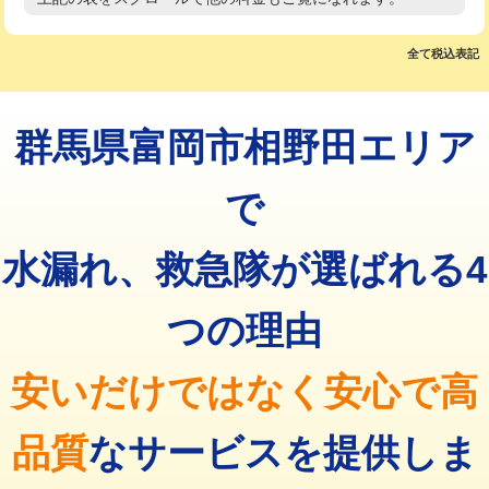
高度高圧洗浄換
現地調査
マス交換（土の掘削・埋め戻し作業）
11,000円~
トーラー作業
16,500円
全て税込表記
マス交換（深さ50㎝未満）
55,000円
トーラー機使用/3mまで
33,000円
マス交換（深さ50㎝以上）
66,000円
群馬県富岡市相野田エリア
追加トーラー機使用/3m超え
+3,300円
コンクリート斫り（厚さ10㎝まで）
27,500円
カメラ調査
33,000円
で
コンクリート斫り（厚さ10㎝超え）
38,500円
桝清掃
8,800円
水漏れ、救急隊が選ばれる4
モルタル補修（厚さ10㎝まで）
27,500円
止水・漏水調査・防水処理・清掃・修
11,000円
理・調整・分解・加工など（軽作業）
モルタル補修（厚さ10㎝超え）
38,500円
つの理由
止水・漏水調査・防水処理・清掃・修
22,000円
追加人工
16,500円
理・調整・分解・加工など（中作業）
安いだけではなく安心で高
廃棄・処分
現場見積
止水・漏水調査・防水処理・清掃・修
33,000円
理・調整・分解・加工など（重作業）
品質
なサービスを提供しま
その他部品の脱着
8,800円～