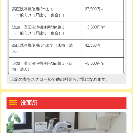
交換・取付（その他部品）
11,000円+材料費
マス交換（土の掘削・埋め戻し作業）
11,000円~
高圧洗浄機使用/3mまで
27,500円～
（一般向け（戸建て・集合））
持込商品取付（単水栓）
13,200円
マス交換（深さ50㎝未満）
55,000円
追加 高圧洗浄機使用/3m超え
+3,300円/ｍ
持込商品取付（混合水栓）
16,500円
マス交換（深さ50㎝以上）
66,000円
（一般向け（戸建て・集合））
持込商品取付（浄水器・分岐水栓）
16,500円
コンクリート斫り（厚さ10㎝まで）
27,500円
高圧洗浄機使用/3mまで（店舗・法
42,350円
人）
給水管工事※（ホール加工)
16,500円
コンクリート斫り（厚さ10㎝超え）
38,500円
追加 高圧洗浄機使用/3m超え（店
+5,500円/ｍ
給水管工事※（バンド止め)
3,300円
モルタル補修（厚さ10㎝まで）
27,500円
舗・法人）
給水管工事※（支持金具設置)
5,500円
モルタル補修（厚さ10㎝超え）
38,500円
上記の表をスクロールで他の料金もご覧になれます。
高度高圧洗浄換
現地調査
給水管工事※（保温材使用（バンド止
5,500円
洗面台設置
38,500円
トーラー作業
16,500円
め込み）)
洗面所
追加人工
16,500円
トーラー機使用/3mまで
33,000円
給水管工事※（土の掘削・埋め戻し作
11,000円
業)
廃棄・処分
現場見積
追加トーラー機使用/3m超え
+3,300円
給水管工事※（塩ビ管（VP・HI）使
33,000円
※給水管工事は20mmまでの価格です。
カメラ調査
33,000円
用/3ｍまで)