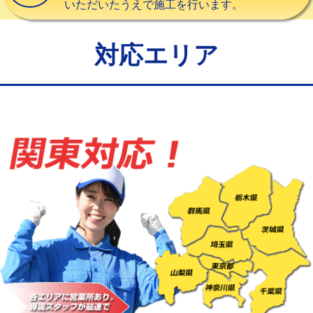
いただいたうえで施工を行います。
給水管工事※（バンド止め)
3,300円
給水管工事※（支持金具設置)
5,500円
対応エリア
給水管工事※（保温材使用（バンド止
5,500円
め込み）)
給水管工事※（土の掘削・埋め戻し作
11,000円
業)
給水管工事※（塩ビ管（VP・HI）使
33,000円
用/3ｍまで)
給水管工事※（塩ビ管（VP・HI）使
+8,800円
用（追加）/3ｍ超え)
給水管工事※（ライニング鋼管・銅
44,000円
管・ポリ管・HT管使用/3ｍまで)
給水管工事※（ライニング鋼管・銅
+8,800円
管・ポリ管・HT管使用/3ｍ超え)