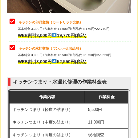
給水管工事※（土の掘削・埋め戻し作
11,000円
業)
止水・漏水調査・防水処理・清掃・修
22,000円
理・調整・分解・加工など（中作業）
給水管工事※（塩ビ管（VP・HI）使
33,000円
キッチンの部品交換（カートリッジ交換）
用/3ｍまで)
基本料金 3,300円+作業料金 11,000円+部品代 8,470円=22,770円
止水・漏水調査・防水処理・清掃・修
33,000円
WEB割引3,000円
19,770円(税込)
理・調整・分解・加工など（重作業）
給水管工事※（塩ビ管（VP・HI）使
+8,800円
用（追加）/3ｍ超え)
キッチンの水栓交換（ワンホール混合栓）
お風呂タンク脱着
16,500円
基本料金 3,300円+作業料金 16,500円+部品代 35,750円=55,550円
給水管工事※（ライニング鋼管・銅
44,000円
WEB割引3,000円
52,550円(税込)
その他部品の脱着
8,800円～
管・ポリ管・HT管使用/3ｍまで)
交換・取付（タンク）
22,000円+材料費
給水管工事※（ライニング鋼管・銅
+8,800円
管・ポリ管・HT管使用/3ｍ超え)
キッチンつまり・水漏れ修理の作業料金表
交換・取付(単水栓（壁付・デッキ
13,200円+材料費
式）)
排水管工事（土の掘削・埋め戻し作
11,000円~
作業内容
作業料金
業）
交換・取付(混合水栓（壁付・デッキ
16,500円+材料費
キッチンつまり（軽度の詰まり）
5,500円
式・ワンホール）)
排水管工事（排水管工事/3ｍまで）
55,000円
キッチンつまり（中度の詰まり）
11,000円
交換・取付(排水栓・排水トラップ
22,000円+材料費
排水管工事（追加 排水管工事/3ｍ超
+11,000円
（P/S/ポップアップ））
え）
キッチンつまり（高度の詰まり）
現地調査