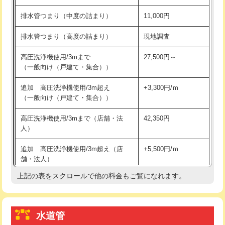
※給水管工事は20mmまでの価格です。
持込商品取付（浄水器・分岐水栓）
16,500円
排水管つまり（中度の詰まり）
11,000円
給水管工事※（ホール加工)
16,500円
排水管つまり（高度の詰まり）
現地調査
給水管工事※（バンド止め)
3,300円
高圧洗浄機使用/3mまで
27,500円～
（一般向け（戸建て・集合））
給水管工事※（支持金具設置)
5,500円
追加 高圧洗浄機使用/3m超え
+3,300円/ｍ
給水管工事※（保温材使用（バンド止
5,500円
（一般向け（戸建て・集合））
め込み）)
高圧洗浄機使用/3mまで（店舗・法
42,350円
給水管工事※（土の掘削・埋め戻し作
11,000円
人）
業)
追加 高圧洗浄機使用/3m超え（店
+5,500円/ｍ
給水管工事※（塩ビ管（VP・HI）使
33,000円
舗・法人）
用/3ｍまで)
上記の表をスクロールで他の料金もご覧になれます。
高度高圧洗浄換
現地調査
給水管工事※（塩ビ管（VP・HI）使
+8,800円
用（追加）/3ｍ超え)
トーラー作業
16,500円
給水管工事※（ライニング鋼管・銅
44,000円
水道管
トーラー機使用/3mまで
33,000円
管・ポリ管・HT管使用/3ｍまで)