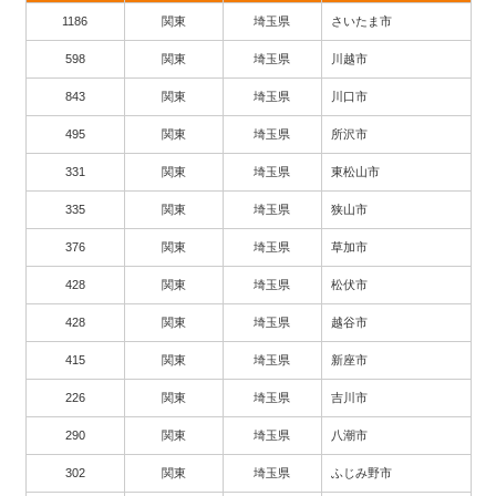
1186
関東
埼玉県
さいたま市
598
関東
埼玉県
川越市
843
関東
埼玉県
川口市
495
関東
埼玉県
所沢市
331
関東
埼玉県
東松山市
335
関東
埼玉県
狭山市
376
関東
埼玉県
草加市
428
関東
埼玉県
松伏市
428
関東
埼玉県
越谷市
415
関東
埼玉県
新座市
226
関東
埼玉県
吉川市
290
関東
埼玉県
八潮市
302
関東
埼玉県
ふじみ野市