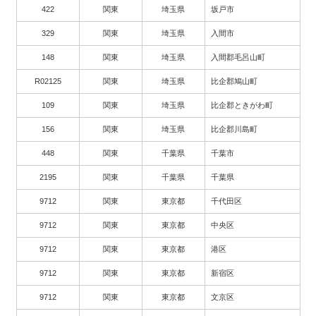
422
関東
埼玉県
坂戸市
329
関東
埼玉県
入間市
148
関東
埼玉県
入間郡毛呂山町
R02125
関東
埼玉県
比企郡鳩山町
109
関東
埼玉県
比企郡ときがわ町
156
関東
埼玉県
比企郡川島町
448
関東
千葉県
千葉市
2195
関東
千葉県
千葉県
9712
関東
東京都
千代田区
9712
関東
東京都
中央区
9712
関東
東京都
港区
9712
関東
東京都
新宿区
9712
関東
東京都
文京区