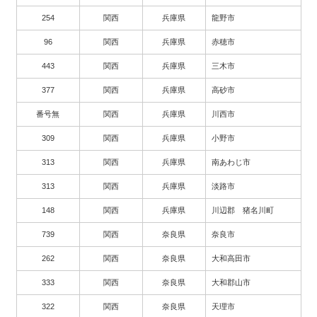
254
関西
兵庫県
龍野市
96
関西
兵庫県
赤穂市
443
関西
兵庫県
三木市
377
関西
兵庫県
高砂市
番号無
関西
兵庫県
川西市
309
関西
兵庫県
小野市
313
関西
兵庫県
南あわじ市
313
関西
兵庫県
淡路市
148
関西
兵庫県
川辺郡 猪名川町
739
関西
奈良県
奈良市
262
関西
奈良県
大和高田市
333
関西
奈良県
大和郡山市
322
関西
奈良県
天理市