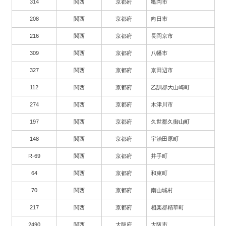
314
関西
京都府
亀岡市
208
関西
京都府
向日市
216
関西
京都府
長岡京市
309
関西
京都府
八幡市
327
関西
京都府
京田辺市
112
関西
京都府
乙訓郡大山崎町
274
関西
京都府
木津川市
197
関西
京都府
久世郡久御山町
148
関西
京都府
宇治田原町
R-69
関西
京都府
井手町
64
関西
京都府
和束町
70
関西
京都府
南山城村
217
関西
京都府
相楽郡精華町
2490
関西
大阪府
大阪市