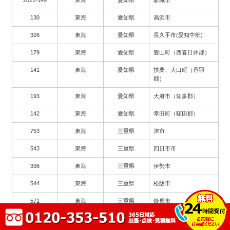
130
東海
愛知県
高浜市
326
東海
愛知県
長久手市(愛知中部)
179
東海
愛知県
豊山町（西春日井郡）
141
東海
愛知県
扶桑、大口町（丹羽
郡）
193
東海
愛知県
大府市（知多郡）
142
東海
愛知県
幸田町（額田郡）
753
東海
三重県
津市
543
東海
三重県
四日市市
396
東海
三重県
伊勢市
544
東海
三重県
松阪市
571
東海
三重県
鈴鹿市
2003
東海
三重県
尾鷲市