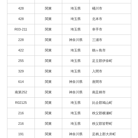
428
関東
埼玉県
桶川市
428
関東
埼玉県
北本市
R03-211
関東
埼玉県
幸手市
228
関東
神奈川県
三浦市
422
関東
埼玉県
鶴ヶ島市
255
関東
埼玉県
足立郡伊奈町
329
関東
埼玉県
入間市
614
関東
神奈川県
座間市
南第252
関東
神奈川県
南足柄市
R02125
関東
埼玉県
比企郡鳩山町
216
関東
埼玉県
秩父郡横瀬町
216
関東
埼玉県
秩父郡皆野町
191
関東
神奈川県
足柄上郡大井町