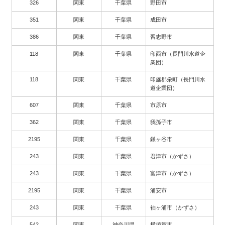
326
関東
千葉県
野田市
351
関東
千葉県
成田市
386
関東
千葉県
習志野市
118
関東
千葉県
印西市（長門川水道企
業団）
118
関東
千葉県
印旛郡栄町（長門川水
道企業団）
607
関東
千葉県
市原市
362
関東
千葉県
我孫子市
2195
関東
千葉県
鎌ヶ谷市
243
関東
千葉県
君津市（かずさ）
243
関東
千葉県
富津市（かずさ）
2195
関東
千葉県
浦安市
243
関東
千葉県
袖ヶ浦市（かずさ）
542
関東
神奈川県
横須賀市