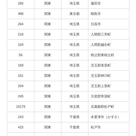
265
関東
埼玉県
蓮田市
488
関東
東京都
昭島市
264
関東
埼玉県
日高市
218
関東
埼玉県
入間郡三芳町
104
関東
埼玉県
入間郡越生町
56
関東
埼玉県
秩父郡東秩父村
169
関東
埼玉県
児玉郡美里町
161
関東
埼玉県
児玉郡神川町
204
関東
埼玉県
児玉郡上里町
245
関東
埼玉県
大里郡寄居町
10179
関東
埼玉県
北葛飾郡杉戸町
243
関東
千葉県
木更津市（かずさ）
415
関東
千葉県
松戸市