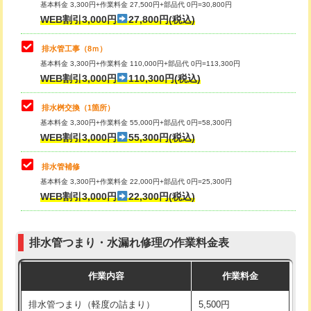
基本料金 3,300円+作業料金 27,500円+部品代 0円=30,800円
止水・漏水調査・防水処理・清掃・修
33,000円
WEB割引3,000円
27,800円(税込)
理・調整・分解・加工など（重作業）
マス交換（土の掘削・埋め戻し作業）
11,000円~
排水管工事（8ｍ）
その他部品の脱着
8,800円～
マス交換（深さ50㎝未満）
55,000円
基本料金 3,300円+作業料金 110,000円+部品代 0円=113,300円
WEB割引3,000円
110,300円(税込)
交換・取付（タンク）
22,000円+材料費
マス交換（深さ50㎝以上）
66,000円
交換・取付(単水栓（壁付・デッキ
13,200円+材料費
コンクリート斫り（厚さ10㎝まで）
27,500円
排水桝交換（1箇所）
式）)
基本料金 3,300円+作業料金 55,000円+部品代 0円=58,300円
コンクリート斫り（厚さ10㎝超え）
38,500円
WEB割引3,000円
55,300円(税込)
交換・取付(混合水栓（壁付・デッキ
16,500円+材料費
式・ワンホール）)
モルタル補修（厚さ10㎝まで）
27,500円
排水管補修
基本料金 3,300円+作業料金 22,000円+部品代 0円=25,300円
交換・取付(排水栓・排水トラップ
22,000円+材料費
モルタル補修（厚さ10㎝超え）
38,500円
WEB割引3,000円
22,300円(税込)
（P/S/ポップアップ））
台所シンク・作業台設置
現場見積
交換・取付（その他部品）
11,000円+材料費
排水管つまり・水漏れ修理の作業料金表
追加人工
16,500円
持込商品取付（単水栓）
13,200円
作業内容
作業料金
廃棄・処分
現場見積
持込商品取付（混合水栓）
16,500円
排水管つまり（軽度の詰まり）
5,500円