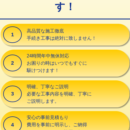
す！
交換・取付（タンク）
22,000円+材料費
交換・取付(単水栓（壁付・デッキ
13,200円+材料費
式）)
高品質な施工徹底
1
交換・取付(混合水栓（壁付・デッキ
16,500円+材料費
手続き工事は絶対に致しません！
式・ワンホール）)
交換・取付(排水栓・排水トラップ
22,000円+材料費
24時間年中無休対応
（P/S/ポップアップ））
2
お困りの時はいつでもすぐに
駆けつけます！
交換・取付（その他部品）
11,000円+材料費
持込商品取付（単水栓）
13,200円
明確、丁寧なご説明
3
必要な工事内容を明確、丁寧に
持込商品取付（混合水栓）
16,500円
ご説明します。
持込商品取付（浄水器・分岐水栓）
16,500円
安心の事前見積もり
給水管工事※（ホール加工)
16,500円
4
費用を事前に明示し、ご納得