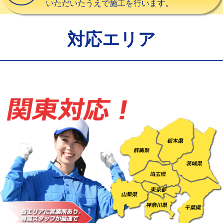
いただいたうえで施工を行います。
給水管工事※（バンド止め)
3,300円
給水管工事※（支持金具設置)
5,500円
対応エリア
給水管工事※（保温材使用（バンド止
5,500円
め込み）)
給水管工事※（土の掘削・埋め戻し作
11,000円
業)
給水管工事※（塩ビ管（VP・HI）使
33,000円
用/3ｍまで)
給水管工事※（塩ビ管（VP・HI）使
+8,800円
用（追加）/3ｍ超え)
給水管工事※（ライニング鋼管・銅
44,000円
管・ポリ管・HT管使用/3ｍまで)
給水管工事※（ライニング鋼管・銅
+8,800円
管・ポリ管・HT管使用/3ｍ超え)