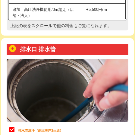
給水管工事※（土の掘削・埋め戻し作
11,000円
追加 高圧洗浄機使用/3m超え（店
+5,500円/ｍ
業)
舗・法人）
給水管工事※（塩ビ管（VP・HI）使
33,000円
上記の表をスクロールで他の料金もご覧になれます。
高度高圧洗浄換
現地調査
用/3ｍまで)
トーラー作業
16,500円
給水管工事※（塩ビ管（VP・HI）使
+8,800円
用（追加）/3ｍ超え)
排水口 排水管
トーラー機使用/3mまで
33,000円
給水管工事※（ライニング鋼管・銅
44,000円
追加トーラー機使用/3m超え
+3,300円
管・ポリ管・HT管使用/3ｍまで)
カメラ調査
33,000円
給水管工事※（ライニング鋼管・銅
+8,800円
管・ポリ管・HT管使用/3ｍ超え)
桝清掃
8,800円
排水管工事（土の掘削・埋め戻し作
11,000円~
止水・漏水調査・防水処理・清掃・修
11,000円
業）
理・調整・分解・加工など（軽作業）
排水管工事（排水管工事/3ｍまで）
55,000円
止水・漏水調査・防水処理・清掃・修
22,000円
理・調整・分解・加工など（中作業）
排水管工事（追加 排水管工事/3ｍ超
+11,000円
排水管洗浄（高圧洗浄3ｍ迄）
え）