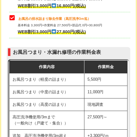
小便器トイレ脱着
現地見積
WEB割引3,000円
16,800円(税込)
その他部品の脱着
8,800円～
お風呂の排水詰まり除去作業（高圧洗浄3ｍ迄）
基本料金 3,300円+作業料金 27,500円+部品代 0円=30,800円
交換・取付（タンク）
22,000円+材料費
WEB割引3,000円
27,800円(税込)
交換・取付（便器）
22,000円+材料費
お風呂つまり・水漏れ修理の作業料金表
交換・取付（普通便座）
11,000円+材料費
作業内容
作業料金
交換・取付（温水洗浄便座）
16,500円+材料費
お風呂つまり（軽度の詰まり）
5,500円
交換・取付(単水栓（壁付・デッキ
13,200円+材料費
式）)
お風呂つまり（中度の詰まり）
11,000円
交換・取付(混合水栓（壁付・デッキ
16,500円+材料費
お風呂つまり（高度の詰まり）
現地調査
式・ワンホール）)
高圧洗浄機使用/3mまで
27,500円～
交換・取付(排水栓・排水トラップ
22,000円+材料費
（一般向け（戸建て・集合））
（P/S/ポップアップ））
追加 高圧洗浄機使用/3m超え
+3,300円/ｍ
交換・取付（その他部品）
11,000円+材料費