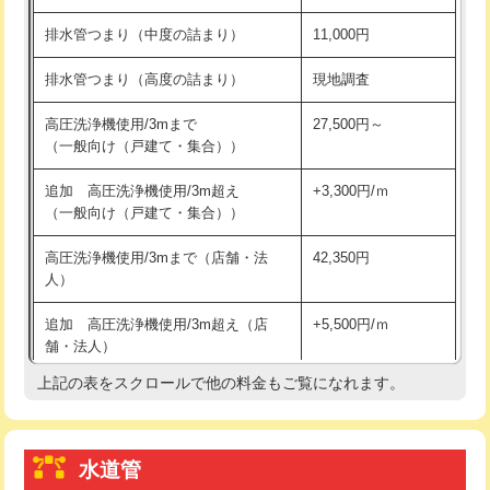
※給水管工事は20mmまでの価格です。
持込商品取付（浄水器・分岐水栓）
16,500円
排水管つまり（中度の詰まり）
11,000円
給水管工事※（ホール加工)
16,500円
排水管つまり（高度の詰まり）
現地調査
給水管工事※（バンド止め)
3,300円
高圧洗浄機使用/3mまで
27,500円～
（一般向け（戸建て・集合））
給水管工事※（支持金具設置)
5,500円
追加 高圧洗浄機使用/3m超え
+3,300円/ｍ
給水管工事※（保温材使用（バンド止
5,500円
（一般向け（戸建て・集合））
め込み）)
高圧洗浄機使用/3mまで（店舗・法
42,350円
給水管工事※（土の掘削・埋め戻し作
11,000円
人）
業)
追加 高圧洗浄機使用/3m超え（店
+5,500円/ｍ
給水管工事※（塩ビ管（VP・HI）使
33,000円
舗・法人）
用/3ｍまで)
上記の表をスクロールで他の料金もご覧になれます。
高度高圧洗浄換
現地調査
給水管工事※（塩ビ管（VP・HI）使
+8,800円
用（追加）/3ｍ超え)
トーラー作業
16,500円
給水管工事※（ライニング鋼管・銅
44,000円
水道管
トーラー機使用/3mまで
33,000円
管・ポリ管・HT管使用/3ｍまで)