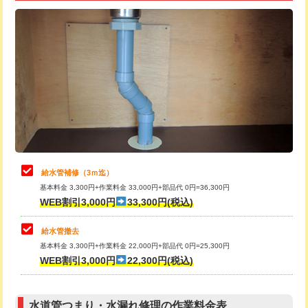
追加トーラー機使用/3m超え
+3,300円
給水管工事※（ライニング鋼管・銅
+8,800円
管・ポリ管・HT管使用/3ｍ超え)
カメラ調査
33,000円
排水管工事（土の掘削・埋め戻し作
11,000円~
桝清掃
8,800円
業）
止水・漏水調査・防水処理・清掃・修
11,000円
排水管工事（排水管工事/3ｍまで）
55,000円
理・調整・分解・加工など（軽作業）
排水管工事（追加 排水管工事/3ｍ超
+11,000円
止水・漏水調査・防水処理・清掃・修
22,000円
え）
理・調整・分解・加工など（中作業）
給水管補修（3ｍ迄）
マス交換（土の掘削・埋め戻し作業）
11,000円~
基本料金 3,300円+作業料金 33,000円+部品代 0円=36,300円
止水・漏水調査・防水処理・清掃・修
33,000円
WEB割引3,000円
33,300円(税込)
理・調整・分解・加工など（重作業）
マス交換（深さ50㎝未満）
55,000円
給水管撤去
その他部品の脱着
8,800円～
マス交換（深さ50㎝以上）
66,000円
基本料金 3,300円+作業料金 22,000円+部品代 0円=25,300円
WEB割引3,000円
22,300円(税込)
交換・取付（タンク）
22,000円+材料費
コンクリート斫り（厚さ10㎝まで）
27,500円
交換・取付(単水栓（壁付・デッキ
13,200円+材料費
コンクリート斫り（厚さ10㎝超え）
38,500円
式）)
水道管つまり・水漏れ修理の作業料金表