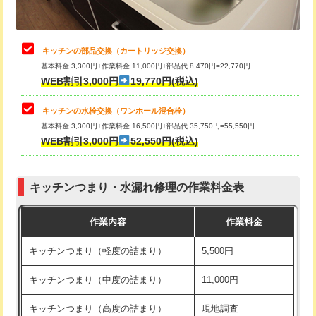
給水管工事※（土の掘削・埋め戻し作
11,000円
業)
止水・漏水調査・防水処理・清掃・修
22,000円
理・調整・分解・加工など（中作業）
給水管工事※（塩ビ管（VP・HI）使
33,000円
キッチンの部品交換（カートリッジ交換）
用/3ｍまで)
基本料金 3,300円+作業料金 11,000円+部品代 8,470円=22,770円
止水・漏水調査・防水処理・清掃・修
33,000円
WEB割引3,000円
19,770円(税込)
理・調整・分解・加工など（重作業）
給水管工事※（塩ビ管（VP・HI）使
+8,800円
用（追加）/3ｍ超え)
キッチンの水栓交換（ワンホール混合栓）
お風呂タンク脱着
16,500円
基本料金 3,300円+作業料金 16,500円+部品代 35,750円=55,550円
給水管工事※（ライニング鋼管・銅
44,000円
WEB割引3,000円
52,550円(税込)
その他部品の脱着
8,800円～
管・ポリ管・HT管使用/3ｍまで)
交換・取付（タンク）
22,000円+材料費
給水管工事※（ライニング鋼管・銅
+8,800円
管・ポリ管・HT管使用/3ｍ超え)
キッチンつまり・水漏れ修理の作業料金表
交換・取付(単水栓（壁付・デッキ
13,200円+材料費
式）)
排水管工事（土の掘削・埋め戻し作
11,000円~
作業内容
作業料金
業）
交換・取付(混合水栓（壁付・デッキ
16,500円+材料費
キッチンつまり（軽度の詰まり）
5,500円
式・ワンホール）)
排水管工事（排水管工事/3ｍまで）
55,000円
キッチンつまり（中度の詰まり）
11,000円
交換・取付(排水栓・排水トラップ
22,000円+材料費
排水管工事（追加 排水管工事/3ｍ超
+11,000円
（P/S/ポップアップ））
え）
キッチンつまり（高度の詰まり）
現地調査