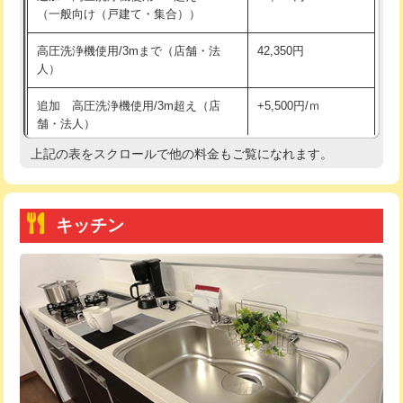
（一般向け（戸建て・集合））
持込商品取付（単水栓）
13,200円
高圧洗浄機使用/3mまで（店舗・法
42,350円
人）
持込商品取付（混合水栓）
16,500円
追加 高圧洗浄機使用/3m超え（店
+5,500円/ｍ
持込商品取付（浄水器・分岐水栓）
16,500円
舗・法人）
持込商品取付（温水洗浄便座）
22,000円
上記の表をスクロールで他の料金もご覧になれます。
高度高圧洗浄換
現地調査
持込商品取付（普通便座⇔温水洗浄便
22,000円
トーラー作業
16,500円
座）
キッチン
トーラー機使用/3mまで
33,000円
給水管工事※（ホール加工)
16,500円
追加トーラー機使用/3m超え
+3,300円
給水管工事※（バンド止め)
3,300円
カメラ調査
33,000円
給水管工事※（支持金具設置)
5,500円
桝清掃
8,800円
給水管工事※（保温材使用（バンド止
5,500円
め込み）)
止水・漏水調査・防水処理・清掃・修
11,000円
理・調整・分解・加工など（軽作業）