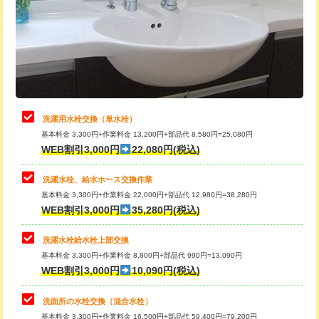
桝清掃
8,800円
給水管工事※（塩ビ管（VP・HI）使
+8,800円
用（追加）/3ｍ超え)
止水・漏水調査・防水処理・清掃・修
11,000円
理・調整・分解・加工など（軽作業）
給水管工事※（ライニング鋼管・銅
44,000円
管・ポリ管・HT管使用/3ｍまで)
止水・漏水調査・防水処理・清掃・修
22,000円
理・調整・分解・加工など（中作業）
給水管工事※（ライニング鋼管・銅
+8,800円
洗濯用水栓交換（単水栓）
管・ポリ管・HT管使用/3ｍ超え)
基本料金 3,300円+作業料金 13,200円+部品代 8,580円=25,080円
止水・漏水調査・防水処理・清掃・修
33,000円
WEB割引3,000円
22,080円(税込)
理・調整・分解・加工など（重作業）
排水管工事（土の掘削・埋め戻し作
11,000円~
業）
洗濯水栓、給水ホース交換作業
キッチンタンク脱着
16,500円
基本料金 3,300円+作業料金 22,000円+部品代 12,980円=38,280円
排水管工事（排水管工事/3ｍまで）
55,000円
WEB割引3,000円
35,280円(税込)
その他部品の脱着
8,800円～
排水管工事（追加 排水管工事/3ｍ超
+11,000円
交換・取付（タンク）
22,000円+材料費
洗濯水栓給水栓上部交換
え）
基本料金 3,300円+作業料金 8,800円+部品代 990円=13,090円
交換・取付(単水栓（壁付・デッキ
13,200円+材料費
WEB割引3,000円
10,090円(税込)
マス交換（土の掘削・埋め戻し作業）
11,000円~
式）)
洗面所の水栓交換（混合水栓）
マス交換（深さ50㎝未満）
55,000円
交換・取付(混合水栓（壁付・デッキ
16,500円+材料費
基本料金 3,300円+作業料金 16,500円+部品代 59,400円=79,200円