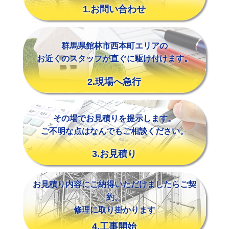
1.お問い合わせ
群馬県館林市西本町エリアの
お近くのスタッフが直ぐに駆け付けます。
2.現場へ急行
その場でお見積りを提示します。
ご不明な点はなんでもご相談ください。
3.お見積り
お見積り内容にご納得いただけましたらご契
約。
修理に取り掛かります
4.工事開始