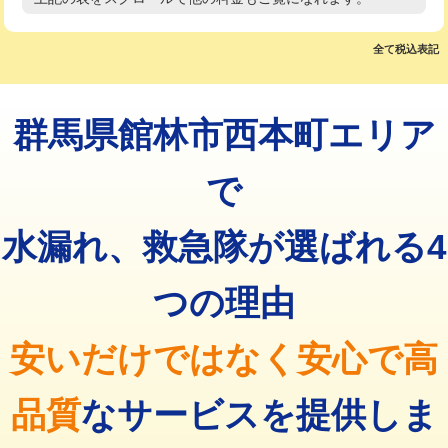
高度高圧洗浄換
現地調査
マス交換（土の掘削・埋め戻し作業）
11,000円~
トーラー作業
16,500円
全て税込表記
マス交換（深さ50㎝未満）
55,000円
トーラー機使用/3mまで
33,000円
マス交換（深さ50㎝以上）
66,000円
群馬県館林市西本町エリア
追加トーラー機使用/3m超え
+3,300円
コンクリート斫り（厚さ10㎝まで）
27,500円
カメラ調査
33,000円
で
コンクリート斫り（厚さ10㎝超え）
38,500円
桝清掃
8,800円
水漏れ、救急隊が選ばれる4
モルタル補修（厚さ10㎝まで）
27,500円
止水・漏水調査・防水処理・清掃・修
11,000円
理・調整・分解・加工など（軽作業）
モルタル補修（厚さ10㎝超え）
38,500円
つの理由
止水・漏水調査・防水処理・清掃・修
22,000円
追加人工
16,500円
理・調整・分解・加工など（中作業）
安いだけではなく安心で高
廃棄・処分
現場見積
止水・漏水調査・防水処理・清掃・修
33,000円
理・調整・分解・加工など（重作業）
品質
なサービスを提供しま
その他部品の脱着
8,800円～