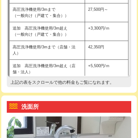
交換・取付（その他部品）
11,000円+材料費
マス交換（土の掘削・埋め戻し作業）
11,000円~
高圧洗浄機使用/3mまで
27,500円～
（一般向け（戸建て・集合））
持込商品取付（単水栓）
13,200円
マス交換（深さ50㎝未満）
55,000円
追加 高圧洗浄機使用/3m超え
+3,300円/ｍ
持込商品取付（混合水栓）
16,500円
マス交換（深さ50㎝以上）
66,000円
（一般向け（戸建て・集合））
持込商品取付（浄水器・分岐水栓）
16,500円
コンクリート斫り（厚さ10㎝まで）
27,500円
高圧洗浄機使用/3mまで（店舗・法
42,350円
人）
給水管工事※（ホール加工)
16,500円
コンクリート斫り（厚さ10㎝超え）
38,500円
追加 高圧洗浄機使用/3m超え（店
+5,500円/ｍ
給水管工事※（バンド止め)
3,300円
モルタル補修（厚さ10㎝まで）
27,500円
舗・法人）
給水管工事※（支持金具設置)
5,500円
モルタル補修（厚さ10㎝超え）
38,500円
上記の表をスクロールで他の料金もご覧になれます。
高度高圧洗浄換
現地調査
給水管工事※（保温材使用（バンド止
5,500円
洗面台設置
38,500円
トーラー作業
16,500円
め込み）)
洗面所
追加人工
16,500円
トーラー機使用/3mまで
33,000円
給水管工事※（土の掘削・埋め戻し作
11,000円
業)
廃棄・処分
現場見積
追加トーラー機使用/3m超え
+3,300円
給水管工事※（塩ビ管（VP・HI）使
33,000円
※給水管工事は20mmまでの価格です。
カメラ調査
33,000円
用/3ｍまで)