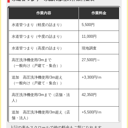
モルタル補修（厚さ10㎝まで）
27,500円
交換・取付(混合水栓（壁付・デッキ
16,500円+材料費
作業内容
作業料金
式・ワンホール）)
モルタル補修（厚さ10㎝超え）
38,500円
水道管つまり（軽度の詰まり）
5,500円
交換・取付(排水栓・排水トラップ
22,000円+材料費
洗面台設置
38,500円
（P/S/ポップアップ））
水道管つまり（中度の詰まり）
11,000円
化粧台設置
22,000円
交換・取付（その他部品）
11,000円+材料費
水道管つまり（高度の詰まり）
現地調査
追加人工
16,500円
持込商品取付（単水栓）
13,200円
高圧洗浄機使用/3mまで
27,500円～
廃棄・処分
現場見積
（一般向け（戸建て・集合））
持込商品取付（混合水栓）
16,500円
※給水管工事は20mmまでの価格です。
追加 高圧洗浄機使用/3m超え
+3,300円/ｍ
持込商品取付（浄水器・分岐水栓）
16,500円
（一般向け（戸建て・集合））
排水管工事（土の掘削・埋め戻し作
11,000円~
高圧洗浄機使用/3mまで（店舗・法
42,350円
業）
人）
排水管工事（排水管工事/3ｍまで）
55,000円
追加 高圧洗浄機使用/3m超え（店
+5,500円/ｍ
舗・法人）
排水管工事（追加 排水管工事/3ｍ超
+11,000円
え）
上記の表をスクロールで他の料金もご覧になれます。