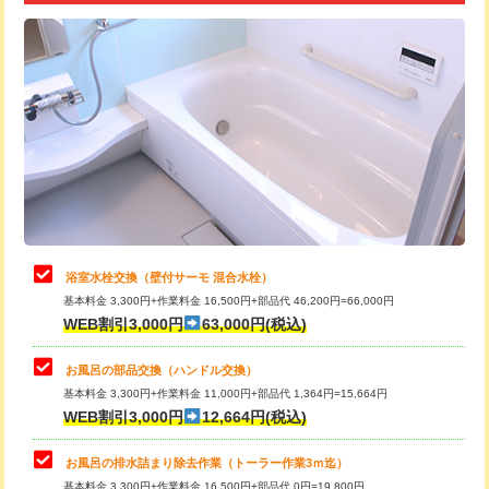
追加トーラー機使用/3m超え
+3,300円
カメラ調査
33,000円
桝清掃
8,800円
止水・漏水調査・防水処理・清掃・修
11,000円
理・調整・分解・加工など（軽作業）
止水・漏水調査・防水処理・清掃・修
22,000円
理・調整・分解・加工など（中作業）
浴室水栓交換（壁付サーモ 混合水栓）
基本料金 3,300円+作業料金 16,500円+部品代 46,200円=66,000円
止水・漏水調査・防水処理・清掃・修
33,000円
WEB割引3,000円
63,000円(税込)
理・調整・分解・加工など（重作業）
お風呂の部品交換（ハンドル交換）
トイレタンク脱着
16,500円
基本料金 3,300円+作業料金 11,000円+部品代 1,364円=15,664円
WEB割引3,000円
12,664円(税込)
トイレ便器脱着
16,500円
タンクレストイレ脱着
33,000円
お風呂の排水詰まり除去作業（トーラー作業3ｍ迄）
基本料金 3,300円+作業料金 16,500円+部品代 0円=19,800円