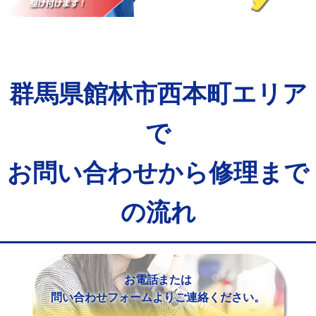
マス交換（土の掘削・埋め戻し作業）
11,000円~
マス交換（深さ50㎝未満）
55,000円
マス交換（深さ50㎝以上）
66,000円
群馬県館林市西本町エリア
コンクリート斫り（厚さ10㎝まで）
27,500円
コンクリート斫り（厚さ10㎝超え）
38,500円
で
モルタル補修（厚さ10㎝まで）
27,500円
お問い合わせから修理まで
モルタル補修（厚さ10㎝超え）
38,500円
の流れ
追加人工
16,500円
廃棄・処分
現場見積
※給水管工事は20mmまでの価格です。
お電話または
問い合わせフォームよりご連絡ください。