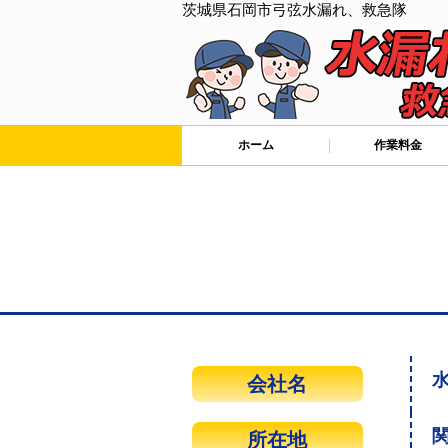
茨城県石岡市弓弦水漏れ、救急隊
ホーム
作業料金
水
会社名
関
所在地