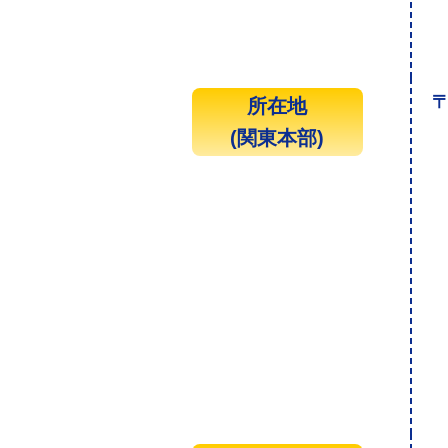
〒
所在地
(関東本部)