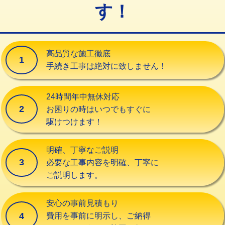
す！
交換・取付（タンク）
22,000円+材料費
交換・取付(単水栓（壁付・デッキ
13,200円+材料費
式）)
高品質な施工徹底
1
交換・取付(混合水栓（壁付・デッキ
16,500円+材料費
手続き工事は絶対に致しません！
式・ワンホール）)
交換・取付(排水栓・排水トラップ
22,000円+材料費
24時間年中無休対応
（P/S/ポップアップ））
2
お困りの時はいつでもすぐに
駆けつけます！
交換・取付（その他部品）
11,000円+材料費
持込商品取付（単水栓）
13,200円
明確、丁寧なご説明
3
必要な工事内容を明確、丁寧に
持込商品取付（混合水栓）
16,500円
ご説明します。
持込商品取付（浄水器・分岐水栓）
16,500円
安心の事前見積もり
給水管工事※（ホール加工)
16,500円
4
費用を事前に明示し、ご納得