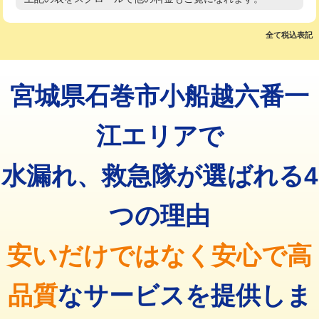
高度高圧洗浄換
現地調査
マス交換（土の掘削・埋め戻し作業）
11,000円~
トーラー作業
16,500円
全て税込表記
マス交換（深さ50㎝未満）
55,000円
トーラー機使用/3mまで
33,000円
マス交換（深さ50㎝以上）
66,000円
宮城県石巻市小船越六番一
追加トーラー機使用/3m超え
+3,300円
コンクリート斫り（厚さ10㎝まで）
27,500円
カメラ調査
33,000円
江エリアで
コンクリート斫り（厚さ10㎝超え）
38,500円
桝清掃
8,800円
水漏れ、救急隊が選ばれる4
モルタル補修（厚さ10㎝まで）
27,500円
止水・漏水調査・防水処理・清掃・修
11,000円
理・調整・分解・加工など（軽作業）
モルタル補修（厚さ10㎝超え）
38,500円
つの理由
止水・漏水調査・防水処理・清掃・修
22,000円
追加人工
16,500円
理・調整・分解・加工など（中作業）
安いだけではなく安心で高
廃棄・処分
現場見積
止水・漏水調査・防水処理・清掃・修
33,000円
理・調整・分解・加工など（重作業）
品質
なサービスを提供しま
その他部品の脱着
8,800円～