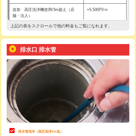
給水管工事※（土の掘削・埋め戻し作
11,000円
追加 高圧洗浄機使用/3m超え（店
+5,500円/ｍ
業)
舗・法人）
給水管工事※（塩ビ管（VP・HI）使
33,000円
上記の表をスクロールで他の料金もご覧になれます。
高度高圧洗浄換
現地調査
用/3ｍまで)
トーラー作業
16,500円
給水管工事※（塩ビ管（VP・HI）使
+8,800円
用（追加）/3ｍ超え)
排水口 排水管
トーラー機使用/3mまで
33,000円
給水管工事※（ライニング鋼管・銅
44,000円
追加トーラー機使用/3m超え
+3,300円
管・ポリ管・HT管使用/3ｍまで)
カメラ調査
33,000円
給水管工事※（ライニング鋼管・銅
+8,800円
管・ポリ管・HT管使用/3ｍ超え)
桝清掃
8,800円
排水管工事（土の掘削・埋め戻し作
11,000円~
止水・漏水調査・防水処理・清掃・修
11,000円
業）
理・調整・分解・加工など（軽作業）
排水管工事（排水管工事/3ｍまで）
55,000円
止水・漏水調査・防水処理・清掃・修
22,000円
理・調整・分解・加工など（中作業）
排水管工事（追加 排水管工事/3ｍ超
+11,000円
排水管洗浄（高圧洗浄3ｍ迄）
え）