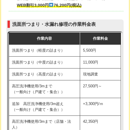
式・ワンホール）)
WEB割引3,000円
76,200円(税込)
マス交換（深さ50㎝以上）
66,000円
交換・取付(排水栓・排水トラップ
22,000円+材料費
コンクリート斫り（厚さ10㎝まで）
27,500円
（P/S/ポップアップ））
洗面所つまり・水漏れ修理の作業料金表
コンクリート斫り（厚さ10㎝超え）
38,500円
交換・取付（その他部品）
11,000円+材料費
作業内容
作業料金
モルタル補修（厚さ10㎝まで）
27,500円
持込商品取付（単水栓）
13,200円
洗面所つまり（軽度の詰まり）
5,500円
モルタル補修（厚さ10㎝超え）
38,500円
持込商品取付（混合水栓）
16,500円
洗面所つまり（中度の詰まり）
11,000円
洗面台設置
38,500円
持込商品取付（浄水器・分岐水栓）
16,500円
洗面所つまり（高度の詰まり）
現地調査
バスタブ設置
現場見積
給水管工事※（ホール加工)
16,500円
高圧洗浄機使用/3mまで
27,500円～
追加人工
16,500円
（一般向け（戸建て・集合））
給水管工事※（バンド止め)
3,300円
廃棄・処分
現場見積
追加 高圧洗浄機使用/3m超え
+3,300円/ｍ
給水管工事※（支持金具設置)
5,500円
（一般向け（戸建て・集合））
※給水管工事は20mmまでの価格です。
給水管工事※（保温材使用（バンド止
5,500円
高圧洗浄機使用/3mまで（店舗・法
42,350円
め込み）)
人）