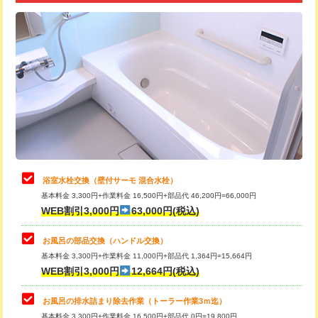
追加トーラー機使用/3m超え
+3,300円
カメラ調査
33,000円
桝清掃
8,800円
止水・漏水調査・防水処理・清掃・修
11,000円
理・調整・分解・加工など（軽作業）
止水・漏水調査・防水処理・清掃・修
22,000円
理・調整・分解・加工など（中作業）
浴室水栓交換（壁付サーモ 混合水栓）
基本料金 3,300円+作業料金 16,500円+部品代 46,200円=66,000円
止水・漏水調査・防水処理・清掃・修
33,000円
WEB割引3,000円
63,000円(税込)
理・調整・分解・加工など（重作業）
お風呂の部品交換（ハンドル交換）
トイレタンク脱着
16,500円
基本料金 3,300円+作業料金 11,000円+部品代 1,364円=15,664円
WEB割引3,000円
12,664円(税込)
トイレ便器脱着
16,500円
タンクレストイレ脱着
33,000円
お風呂の排水詰まり除去作業（トーラー作業3ｍ迄）
基本料金 3,300円+作業料金 16,500円+部品代 0円=19,800円