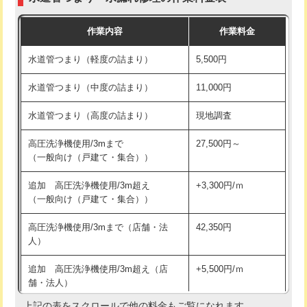
モルタル補修（厚さ10㎝まで）
27,500円
交換・取付(混合水栓（壁付・デッキ
16,500円+材料費
作業内容
作業料金
式・ワンホール）)
モルタル補修（厚さ10㎝超え）
38,500円
水道管つまり（軽度の詰まり）
5,500円
交換・取付(排水栓・排水トラップ
22,000円+材料費
洗面台設置
38,500円
（P/S/ポップアップ））
水道管つまり（中度の詰まり）
11,000円
化粧台設置
22,000円
交換・取付（その他部品）
11,000円+材料費
水道管つまり（高度の詰まり）
現地調査
追加人工
16,500円
持込商品取付（単水栓）
13,200円
高圧洗浄機使用/3mまで
27,500円～
廃棄・処分
現場見積
（一般向け（戸建て・集合））
持込商品取付（混合水栓）
16,500円
※給水管工事は20mmまでの価格です。
追加 高圧洗浄機使用/3m超え
+3,300円/ｍ
持込商品取付（浄水器・分岐水栓）
16,500円
（一般向け（戸建て・集合））
排水管工事（土の掘削・埋め戻し作
11,000円~
高圧洗浄機使用/3mまで（店舗・法
42,350円
業）
人）
排水管工事（排水管工事/3ｍまで）
55,000円
追加 高圧洗浄機使用/3m超え（店
+5,500円/ｍ
舗・法人）
排水管工事（追加 排水管工事/3ｍ超
+11,000円
え）
上記の表をスクロールで他の料金もご覧になれます。