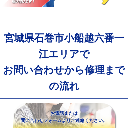
マス交換（土の掘削・埋め戻し作業）
11,000円~
マス交換（深さ50㎝未満）
55,000円
マス交換（深さ50㎝以上）
66,000円
宮城県石巻市小船越六番一
コンクリート斫り（厚さ10㎝まで）
27,500円
コンクリート斫り（厚さ10㎝超え）
38,500円
江エリアで
モルタル補修（厚さ10㎝まで）
27,500円
お問い合わせから修理まで
モルタル補修（厚さ10㎝超え）
38,500円
の流れ
追加人工
16,500円
廃棄・処分
現場見積
※給水管工事は20mmまでの価格です。
お電話または
問い合わせフォームよりご連絡ください。