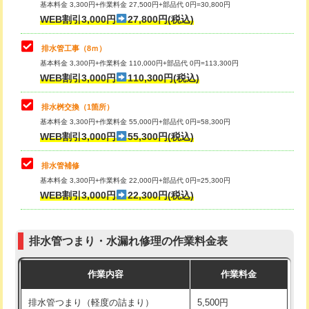
基本料金 3,300円+作業料金 27,500円+部品代 0円=30,800円
止水・漏水調査・防水処理・清掃・修
33,000円
WEB割引3,000円
27,800円(税込)
理・調整・分解・加工など（重作業）
マス交換（土の掘削・埋め戻し作業）
11,000円~
排水管工事（8ｍ）
その他部品の脱着
8,800円～
マス交換（深さ50㎝未満）
55,000円
基本料金 3,300円+作業料金 110,000円+部品代 0円=113,300円
WEB割引3,000円
110,300円(税込)
交換・取付（タンク）
22,000円+材料費
マス交換（深さ50㎝以上）
66,000円
交換・取付(単水栓（壁付・デッキ
13,200円+材料費
コンクリート斫り（厚さ10㎝まで）
27,500円
排水桝交換（1箇所）
式）)
基本料金 3,300円+作業料金 55,000円+部品代 0円=58,300円
コンクリート斫り（厚さ10㎝超え）
38,500円
WEB割引3,000円
55,300円(税込)
交換・取付(混合水栓（壁付・デッキ
16,500円+材料費
式・ワンホール）)
モルタル補修（厚さ10㎝まで）
27,500円
排水管補修
基本料金 3,300円+作業料金 22,000円+部品代 0円=25,300円
交換・取付(排水栓・排水トラップ
22,000円+材料費
モルタル補修（厚さ10㎝超え）
38,500円
WEB割引3,000円
22,300円(税込)
（P/S/ポップアップ））
台所シンク・作業台設置
現場見積
交換・取付（その他部品）
11,000円+材料費
排水管つまり・水漏れ修理の作業料金表
追加人工
16,500円
持込商品取付（単水栓）
13,200円
作業内容
作業料金
廃棄・処分
現場見積
持込商品取付（混合水栓）
16,500円
排水管つまり（軽度の詰まり）
5,500円