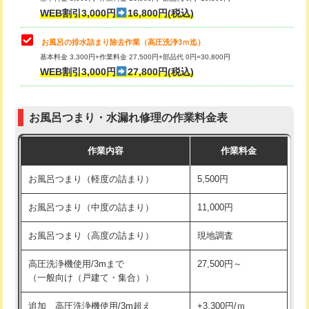
小便器トイレ脱着
現地見積
WEB割引3,000円
16,800円(税込)
その他部品の脱着
8,800円～
お風呂の排水詰まり除去作業（高圧洗浄3ｍ迄）
基本料金 3,300円+作業料金 27,500円+部品代 0円=30,800円
交換・取付（タンク）
22,000円+材料費
WEB割引3,000円
27,800円(税込)
交換・取付（便器）
22,000円+材料費
お風呂つまり・水漏れ修理の作業料金表
交換・取付（普通便座）
11,000円+材料費
作業内容
作業料金
交換・取付（温水洗浄便座）
16,500円+材料費
お風呂つまり（軽度の詰まり）
5,500円
交換・取付(単水栓（壁付・デッキ
13,200円+材料費
式）)
お風呂つまり（中度の詰まり）
11,000円
交換・取付(混合水栓（壁付・デッキ
16,500円+材料費
お風呂つまり（高度の詰まり）
現地調査
式・ワンホール）)
高圧洗浄機使用/3mまで
27,500円～
交換・取付(排水栓・排水トラップ
22,000円+材料費
（一般向け（戸建て・集合））
（P/S/ポップアップ））
追加 高圧洗浄機使用/3m超え
+3,300円/ｍ
交換・取付（その他部品）
11,000円+材料費