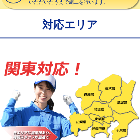
いただいたうえで施工を行います。
給水管工事※（バンド止め)
3,300円
給水管工事※（支持金具設置)
5,500円
対応エリア
給水管工事※（保温材使用（バンド止
5,500円
め込み）)
給水管工事※（土の掘削・埋め戻し作
11,000円
業)
給水管工事※（塩ビ管（VP・HI）使
33,000円
用/3ｍまで)
給水管工事※（塩ビ管（VP・HI）使
+8,800円
用（追加）/3ｍ超え)
給水管工事※（ライニング鋼管・銅
44,000円
管・ポリ管・HT管使用/3ｍまで)
給水管工事※（ライニング鋼管・銅
+8,800円
管・ポリ管・HT管使用/3ｍ超え)