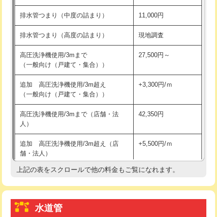
※給水管工事は20mmまでの価格です。
持込商品取付（浄水器・分岐水栓）
16,500円
排水管つまり（中度の詰まり）
11,000円
給水管工事※（ホール加工)
16,500円
排水管つまり（高度の詰まり）
現地調査
給水管工事※（バンド止め)
3,300円
高圧洗浄機使用/3mまで
27,500円～
（一般向け（戸建て・集合））
給水管工事※（支持金具設置)
5,500円
追加 高圧洗浄機使用/3m超え
+3,300円/ｍ
給水管工事※（保温材使用（バンド止
5,500円
（一般向け（戸建て・集合））
め込み）)
高圧洗浄機使用/3mまで（店舗・法
42,350円
給水管工事※（土の掘削・埋め戻し作
11,000円
人）
業)
追加 高圧洗浄機使用/3m超え（店
+5,500円/ｍ
給水管工事※（塩ビ管（VP・HI）使
33,000円
舗・法人）
用/3ｍまで)
上記の表をスクロールで他の料金もご覧になれます。
高度高圧洗浄換
現地調査
給水管工事※（塩ビ管（VP・HI）使
+8,800円
用（追加）/3ｍ超え)
トーラー作業
16,500円
給水管工事※（ライニング鋼管・銅
44,000円
水道管
トーラー機使用/3mまで
33,000円
管・ポリ管・HT管使用/3ｍまで)