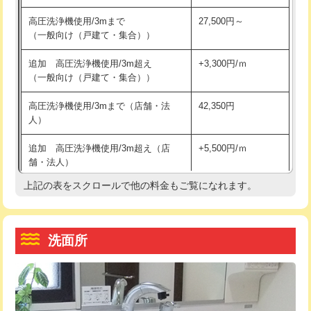
交換・取付（その他部品）
11,000円+材料費
マス交換（土の掘削・埋め戻し作業）
11,000円~
高圧洗浄機使用/3mまで
27,500円～
（一般向け（戸建て・集合））
持込商品取付（単水栓）
13,200円
マス交換（深さ50㎝未満）
55,000円
追加 高圧洗浄機使用/3m超え
+3,300円/ｍ
持込商品取付（混合水栓）
16,500円
マス交換（深さ50㎝以上）
66,000円
（一般向け（戸建て・集合））
持込商品取付（浄水器・分岐水栓）
16,500円
コンクリート斫り（厚さ10㎝まで）
27,500円
高圧洗浄機使用/3mまで（店舗・法
42,350円
人）
給水管工事※（ホール加工)
16,500円
コンクリート斫り（厚さ10㎝超え）
38,500円
追加 高圧洗浄機使用/3m超え（店
+5,500円/ｍ
給水管工事※（バンド止め)
3,300円
モルタル補修（厚さ10㎝まで）
27,500円
舗・法人）
給水管工事※（支持金具設置)
5,500円
モルタル補修（厚さ10㎝超え）
38,500円
上記の表をスクロールで他の料金もご覧になれます。
高度高圧洗浄換
現地調査
給水管工事※（保温材使用（バンド止
5,500円
洗面台設置
38,500円
トーラー作業
16,500円
め込み）)
洗面所
追加人工
16,500円
トーラー機使用/3mまで
33,000円
給水管工事※（土の掘削・埋め戻し作
11,000円
業)
廃棄・処分
現場見積
追加トーラー機使用/3m超え
+3,300円
給水管工事※（塩ビ管（VP・HI）使
33,000円
※給水管工事は20mmまでの価格です。
カメラ調査
33,000円
用/3ｍまで)