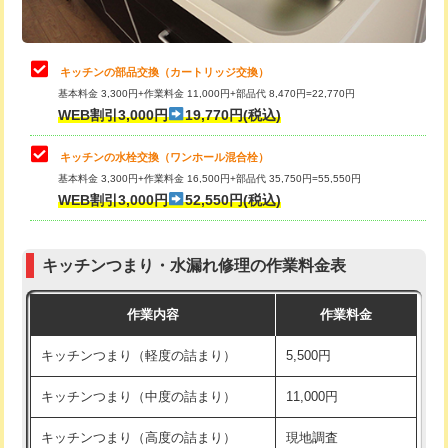
給水管工事※（土の掘削・埋め戻し作
11,000円
業)
止水・漏水調査・防水処理・清掃・修
22,000円
理・調整・分解・加工など（中作業）
給水管工事※（塩ビ管（VP・HI）使
33,000円
キッチンの部品交換（カートリッジ交換）
用/3ｍまで)
基本料金 3,300円+作業料金 11,000円+部品代 8,470円=22,770円
止水・漏水調査・防水処理・清掃・修
33,000円
WEB割引3,000円
19,770円(税込)
理・調整・分解・加工など（重作業）
給水管工事※（塩ビ管（VP・HI）使
+8,800円
用（追加）/3ｍ超え)
キッチンの水栓交換（ワンホール混合栓）
お風呂タンク脱着
16,500円
基本料金 3,300円+作業料金 16,500円+部品代 35,750円=55,550円
給水管工事※（ライニング鋼管・銅
44,000円
WEB割引3,000円
52,550円(税込)
その他部品の脱着
8,800円～
管・ポリ管・HT管使用/3ｍまで)
交換・取付（タンク）
22,000円+材料費
給水管工事※（ライニング鋼管・銅
+8,800円
管・ポリ管・HT管使用/3ｍ超え)
キッチンつまり・水漏れ修理の作業料金表
交換・取付(単水栓（壁付・デッキ
13,200円+材料費
式）)
排水管工事（土の掘削・埋め戻し作
11,000円~
作業内容
作業料金
業）
交換・取付(混合水栓（壁付・デッキ
16,500円+材料費
キッチンつまり（軽度の詰まり）
5,500円
式・ワンホール）)
排水管工事（排水管工事/3ｍまで）
55,000円
キッチンつまり（中度の詰まり）
11,000円
交換・取付(排水栓・排水トラップ
22,000円+材料費
排水管工事（追加 排水管工事/3ｍ超
+11,000円
（P/S/ポップアップ））
え）
キッチンつまり（高度の詰まり）
現地調査