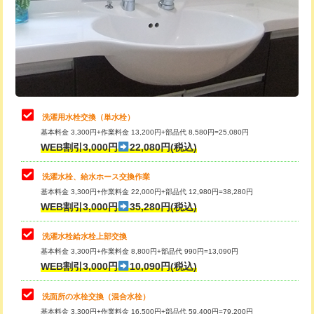
桝清掃
8,800円
給水管工事※（塩ビ管（VP・HI）使
+8,800円
用（追加）/3ｍ超え)
止水・漏水調査・防水処理・清掃・修
11,000円
理・調整・分解・加工など（軽作業）
給水管工事※（ライニング鋼管・銅
44,000円
管・ポリ管・HT管使用/3ｍまで)
止水・漏水調査・防水処理・清掃・修
22,000円
理・調整・分解・加工など（中作業）
給水管工事※（ライニング鋼管・銅
+8,800円
洗濯用水栓交換（単水栓）
管・ポリ管・HT管使用/3ｍ超え)
基本料金 3,300円+作業料金 13,200円+部品代 8,580円=25,080円
止水・漏水調査・防水処理・清掃・修
33,000円
WEB割引3,000円
22,080円(税込)
理・調整・分解・加工など（重作業）
排水管工事（土の掘削・埋め戻し作
11,000円~
業）
洗濯水栓、給水ホース交換作業
キッチンタンク脱着
16,500円
基本料金 3,300円+作業料金 22,000円+部品代 12,980円=38,280円
排水管工事（排水管工事/3ｍまで）
55,000円
WEB割引3,000円
35,280円(税込)
その他部品の脱着
8,800円～
排水管工事（追加 排水管工事/3ｍ超
+11,000円
交換・取付（タンク）
22,000円+材料費
洗濯水栓給水栓上部交換
え）
基本料金 3,300円+作業料金 8,800円+部品代 990円=13,090円
交換・取付(単水栓（壁付・デッキ
13,200円+材料費
WEB割引3,000円
10,090円(税込)
マス交換（土の掘削・埋め戻し作業）
11,000円~
式）)
洗面所の水栓交換（混合水栓）
マス交換（深さ50㎝未満）
55,000円
交換・取付(混合水栓（壁付・デッキ
16,500円+材料費
基本料金 3,300円+作業料金 16,500円+部品代 59,400円=79,200円