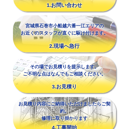
1.お問い合わせ
宮城県石巻市小船越六番一江エリアの
お近くのスタッフが直ぐに駆け付けます。
2.現場へ急行
その場でお見積りを提示します。
ご不明な点はなんでもご相談ください。
3.お見積り
お見積り内容にご納得いただけましたらご契
約。
修理に取り掛かります
4.工事開始