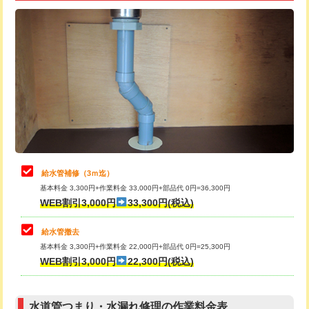
追加トーラー機使用/3m超え
+3,300円
給水管工事※（ライニング鋼管・銅
+8,800円
管・ポリ管・HT管使用/3ｍ超え)
カメラ調査
33,000円
排水管工事（土の掘削・埋め戻し作
11,000円~
桝清掃
8,800円
業）
止水・漏水調査・防水処理・清掃・修
11,000円
排水管工事（排水管工事/3ｍまで）
55,000円
理・調整・分解・加工など（軽作業）
排水管工事（追加 排水管工事/3ｍ超
+11,000円
止水・漏水調査・防水処理・清掃・修
22,000円
え）
理・調整・分解・加工など（中作業）
給水管補修（3ｍ迄）
マス交換（土の掘削・埋め戻し作業）
11,000円~
基本料金 3,300円+作業料金 33,000円+部品代 0円=36,300円
止水・漏水調査・防水処理・清掃・修
33,000円
WEB割引3,000円
33,300円(税込)
理・調整・分解・加工など（重作業）
マス交換（深さ50㎝未満）
55,000円
給水管撤去
その他部品の脱着
8,800円～
マス交換（深さ50㎝以上）
66,000円
基本料金 3,300円+作業料金 22,000円+部品代 0円=25,300円
WEB割引3,000円
22,300円(税込)
交換・取付（タンク）
22,000円+材料費
コンクリート斫り（厚さ10㎝まで）
27,500円
交換・取付(単水栓（壁付・デッキ
13,200円+材料費
コンクリート斫り（厚さ10㎝超え）
38,500円
式）)
水道管つまり・水漏れ修理の作業料金表