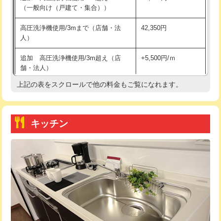
（一般向け（戸建て・集合））
持込商品取付（単水栓）
13,200円
高圧洗浄機使用/3mまで（店舗・法
42,350円
人）
持込商品取付（混合水栓）
16,500円
追加 高圧洗浄機使用/3m超え（店
+5,500円/ｍ
持込商品取付（浄水器・分岐水栓）
16,500円
舗・法人）
持込商品取付（温水洗浄便座）
22,000円
上記の表をスクロールで他の料金もご覧になれます。
高度高圧洗浄換
現地調査
持込商品取付（普通便座⇔温水洗浄便
22,000円
トーラー作業
16,500円
座）
キッチン
トーラー機使用/3mまで
33,000円
給水管工事※（ホール加工)
16,500円
追加トーラー機使用/3m超え
+3,300円
給水管工事※（バンド止め)
3,300円
カメラ調査
33,000円
給水管工事※（支持金具設置)
5,500円
桝清掃
8,800円
給水管工事※（保温材使用（バンド止
5,500円
め込み）)
止水・漏水調査・防水処理・清掃・修
11,000円
理・調整・分解・加工など（軽作業）