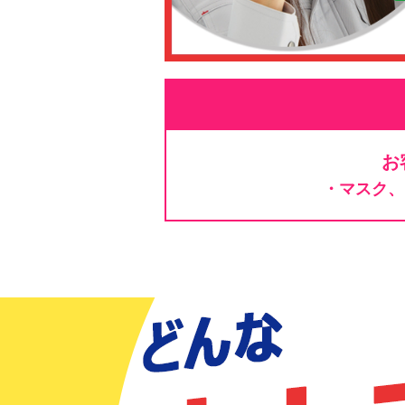
お
・マスク