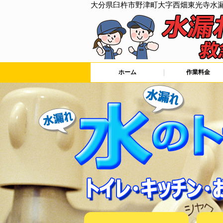
大分県臼杵市野津町大字西畑東光寺水
ホーム
作業料金