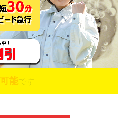
可能
です
れ