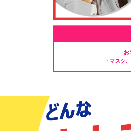
お
・マスク