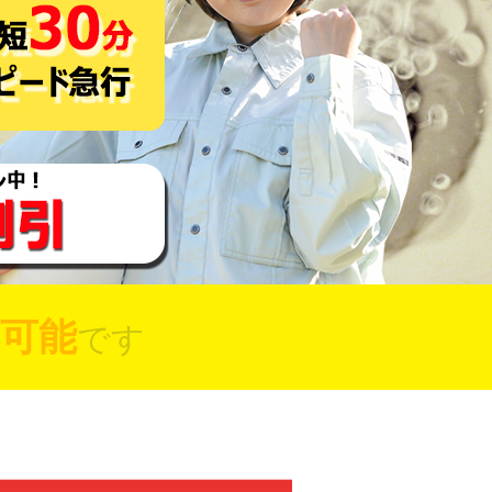
可能
です