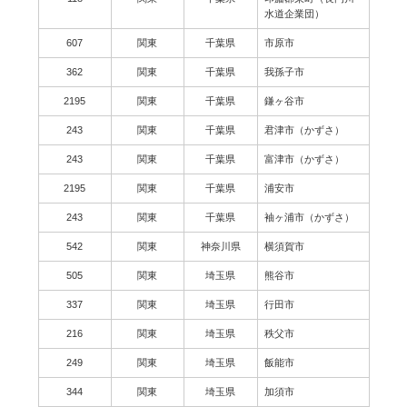
水道企業団）
607
関東
千葉県
市原市
362
関東
千葉県
我孫子市
2195
関東
千葉県
鎌ヶ谷市
243
関東
千葉県
君津市（かずさ）
243
関東
千葉県
富津市（かずさ）
2195
関東
千葉県
浦安市
243
関東
千葉県
袖ヶ浦市（かずさ）
542
関東
神奈川県
横須賀市
505
関東
埼玉県
熊谷市
337
関東
埼玉県
行田市
216
関東
埼玉県
秩父市
249
関東
埼玉県
飯能市
344
関東
埼玉県
加須市