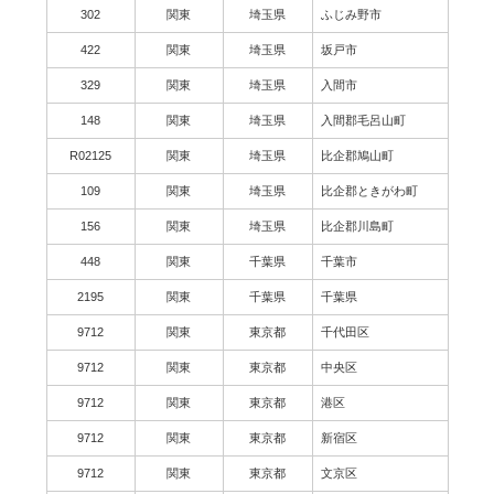
302
関東
埼玉県
ふじみ野市
422
関東
埼玉県
坂戸市
329
関東
埼玉県
入間市
148
関東
埼玉県
入間郡毛呂山町
R02125
関東
埼玉県
比企郡鳩山町
109
関東
埼玉県
比企郡ときがわ町
156
関東
埼玉県
比企郡川島町
448
関東
千葉県
千葉市
2195
関東
千葉県
千葉県
9712
関東
東京都
千代田区
9712
関東
東京都
中央区
9712
関東
東京都
港区
9712
関東
東京都
新宿区
9712
関東
東京都
文京区