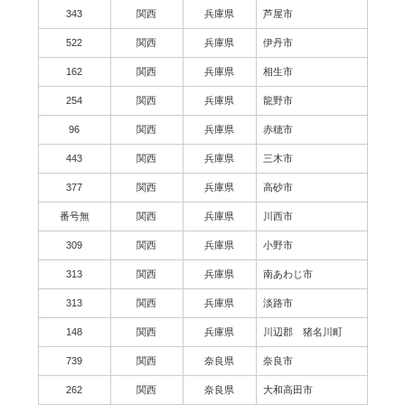
343
関西
兵庫県
芦屋市
522
関西
兵庫県
伊丹市
162
関西
兵庫県
相生市
254
関西
兵庫県
龍野市
96
関西
兵庫県
赤穂市
443
関西
兵庫県
三木市
377
関西
兵庫県
高砂市
番号無
関西
兵庫県
川西市
309
関西
兵庫県
小野市
313
関西
兵庫県
南あわじ市
313
関西
兵庫県
淡路市
148
関西
兵庫県
川辺郡 猪名川町
739
関西
奈良県
奈良市
262
関西
奈良県
大和高田市