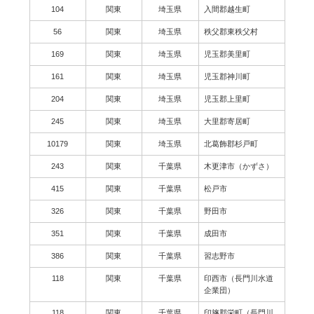
104
関東
埼玉県
入間郡越生町
56
関東
埼玉県
秩父郡東秩父村
169
関東
埼玉県
児玉郡美里町
161
関東
埼玉県
児玉郡神川町
204
関東
埼玉県
児玉郡上里町
245
関東
埼玉県
大里郡寄居町
10179
関東
埼玉県
北葛飾郡杉戸町
243
関東
千葉県
木更津市（かずさ）
415
関東
千葉県
松戸市
326
関東
千葉県
野田市
351
関東
千葉県
成田市
386
関東
千葉県
習志野市
118
関東
千葉県
印西市（長門川水道
企業団）
118
関東
千葉県
印旛郡栄町（長門川