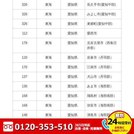
326
東海
愛知県
長久手市(愛知中部)
326
東海
愛知県
みよし市(愛知中部)
326
東海
愛知県
東郷町(愛知中部)
112
東海
愛知県
愛西市
179
東海
愛知県
北名古屋市（西春日
井郡）
120
東海
愛知県
岩倉市（丹羽郡）
170
東海
愛知県
江南市（丹羽郡）
137
東海
愛知県
犬山市（丹羽郡）
130
東海
愛知県
あま市（海部郡）
168
東海
愛知県
飛島村（海部南部）
168
東海
愛知県
弥富市（海部南部）
148
東海
愛知県
津島市（海部郡）
209
東海
愛知県
常滑市（知多郡）
150
東海
愛知県
知多市（知多郡）