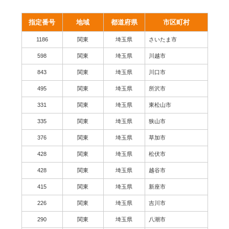
指定番号
地域
都道府県
市区町村
1186
関東
埼玉県
さいたま市
598
関東
埼玉県
川越市
843
関東
埼玉県
川口市
495
関東
埼玉県
所沢市
331
関東
埼玉県
東松山市
335
関東
埼玉県
狭山市
376
関東
埼玉県
草加市
428
関東
埼玉県
松伏市
428
関東
埼玉県
越谷市
415
関東
埼玉県
新座市
226
関東
埼玉県
吉川市
290
関東
埼玉県
八潮市