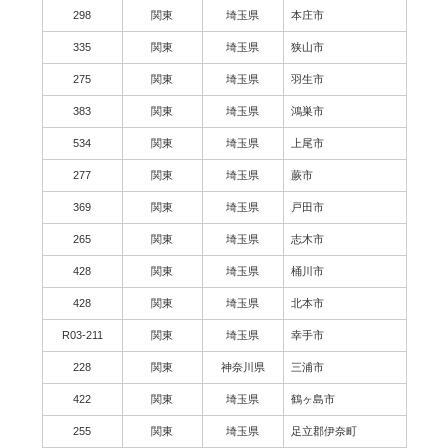
298
関東
埼玉県
本庄市
335
関東
埼玉県
狭山市
275
関東
埼玉県
羽生市
383
関東
埼玉県
鴻巣市
534
関東
埼玉県
上尾市
277
関東
埼玉県
蕨市
369
関東
埼玉県
戸田市
265
関東
埼玉県
志木市
428
関東
埼玉県
桶川市
428
関東
埼玉県
北本市
R03-211
関東
埼玉県
幸手市
228
関東
神奈川県
三浦市
422
関東
埼玉県
鶴ヶ島市
255
関東
埼玉県
足立郡伊奈町