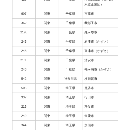
水道企業団）
607
関東
千葉県
市原市
362
関東
千葉県
我孫子市
2195
関東
千葉県
鎌ヶ谷市
243
関東
千葉県
君津市（かずさ）
243
関東
千葉県
富津市（かずさ）
2195
関東
千葉県
浦安市
243
関東
千葉県
袖ヶ浦市（かずさ）
542
関東
神奈川県
横須賀市
505
関東
埼玉県
熊谷市
337
関東
埼玉県
行田市
216
関東
埼玉県
秩父市
249
関東
埼玉県
飯能市
344
関東
埼玉県
加須市