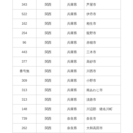
343
関西
兵庫県
芦屋市
522
関西
兵庫県
伊丹市
162
関西
兵庫県
相生市
254
関西
兵庫県
龍野市
96
関西
兵庫県
赤穂市
443
関西
兵庫県
三木市
377
関西
兵庫県
高砂市
番号無
関西
兵庫県
川西市
309
関西
兵庫県
小野市
313
関西
兵庫県
南あわじ市
313
関西
兵庫県
淡路市
148
関西
兵庫県
川辺郡 猪名川町
739
関西
奈良県
奈良市
262
関西
奈良県
大和高田市