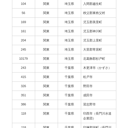
104
関東
埼玉県
入間郡越生町
56
関東
埼玉県
秩父郡東秩父村
169
関東
埼玉県
児玉郡美里町
161
関東
埼玉県
児玉郡神川町
204
関東
埼玉県
児玉郡上里町
245
関東
埼玉県
大里郡寄居町
10179
関東
埼玉県
北葛飾郡杉戸町
243
関東
千葉県
木更津市（かずさ）
415
関東
千葉県
松戸市
326
関東
千葉県
野田市
351
関東
千葉県
成田市
386
関東
千葉県
習志野市
118
関東
千葉県
印西市（長門川水道
企業団）
118
関東
千葉県
印旛郡栄町（長門川