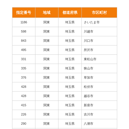
指定番号
地域
都道府県
市区町村
1186
関東
埼玉県
さいたま市
598
関東
埼玉県
川越市
843
関東
埼玉県
川口市
495
関東
埼玉県
所沢市
331
関東
埼玉県
東松山市
335
関東
埼玉県
狭山市
376
関東
埼玉県
草加市
428
関東
埼玉県
松伏市
428
関東
埼玉県
越谷市
415
関東
埼玉県
新座市
226
関東
埼玉県
吉川市
290
関東
埼玉県
八潮市