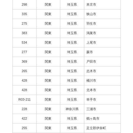
298
関東
埼玉県
本庄市
335
関東
埼玉県
狭山市
275
関東
埼玉県
羽生市
383
関東
埼玉県
鴻巣市
534
関東
埼玉県
上尾市
277
関東
埼玉県
蕨市
369
関東
埼玉県
戸田市
265
関東
埼玉県
志木市
428
関東
埼玉県
桶川市
428
関東
埼玉県
北本市
R03-211
関東
埼玉県
幸手市
228
関東
神奈川県
三浦市
422
関東
埼玉県
鶴ヶ島市
255
関東
埼玉県
足立郡伊奈町