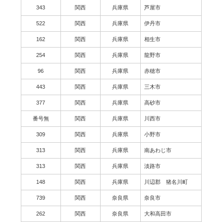
343
関西
兵庫県
芦屋市
522
関西
兵庫県
伊丹市
162
関西
兵庫県
相生市
254
関西
兵庫県
龍野市
96
関西
兵庫県
赤穂市
443
関西
兵庫県
三木市
377
関西
兵庫県
高砂市
番号無
関西
兵庫県
川西市
309
関西
兵庫県
小野市
313
関西
兵庫県
南あわじ市
313
関西
兵庫県
淡路市
148
関西
兵庫県
川辺郡 猪名川町
739
関西
奈良県
奈良市
262
関西
奈良県
大和高田市