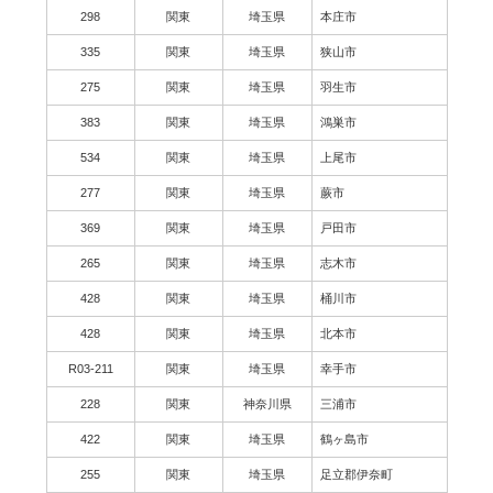
298
関東
埼玉県
本庄市
335
関東
埼玉県
狭山市
275
関東
埼玉県
羽生市
383
関東
埼玉県
鴻巣市
534
関東
埼玉県
上尾市
277
関東
埼玉県
蕨市
369
関東
埼玉県
戸田市
265
関東
埼玉県
志木市
428
関東
埼玉県
桶川市
428
関東
埼玉県
北本市
R03-211
関東
埼玉県
幸手市
228
関東
神奈川県
三浦市
422
関東
埼玉県
鶴ヶ島市
255
関東
埼玉県
足立郡伊奈町