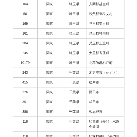
104
関東
埼玉県
入間郡越生町
56
関東
埼玉県
秩父郡東秩父村
169
関東
埼玉県
児玉郡美里町
161
関東
埼玉県
児玉郡神川町
204
関東
埼玉県
児玉郡上里町
245
関東
埼玉県
大里郡寄居町
10179
関東
埼玉県
北葛飾郡杉戸町
243
関東
千葉県
木更津市（かずさ）
415
関東
千葉県
松戸市
326
関東
千葉県
野田市
351
関東
千葉県
成田市
386
関東
千葉県
習志野市
118
関東
千葉県
印西市（長門川水道
企業団）
118
関東
千葉県
印旛郡栄町（長門川