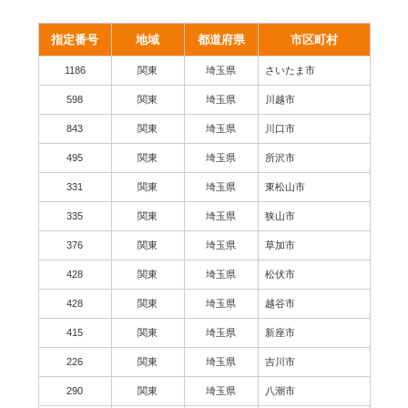
指定番号
地域
都道府県
市区町村
1186
関東
埼玉県
さいたま市
598
関東
埼玉県
川越市
843
関東
埼玉県
川口市
495
関東
埼玉県
所沢市
331
関東
埼玉県
東松山市
335
関東
埼玉県
狭山市
376
関東
埼玉県
草加市
428
関東
埼玉県
松伏市
428
関東
埼玉県
越谷市
415
関東
埼玉県
新座市
226
関東
埼玉県
吉川市
290
関東
埼玉県
八潮市