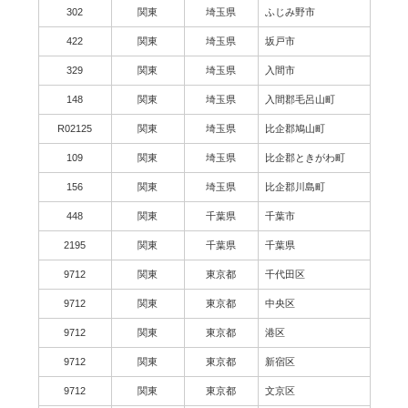
302
関東
埼玉県
ふじみ野市
422
関東
埼玉県
坂戸市
329
関東
埼玉県
入間市
148
関東
埼玉県
入間郡毛呂山町
R02125
関東
埼玉県
比企郡鳩山町
109
関東
埼玉県
比企郡ときがわ町
156
関東
埼玉県
比企郡川島町
448
関東
千葉県
千葉市
2195
関東
千葉県
千葉県
9712
関東
東京都
千代田区
9712
関東
東京都
中央区
9712
関東
東京都
港区
9712
関東
東京都
新宿区
9712
関東
東京都
文京区