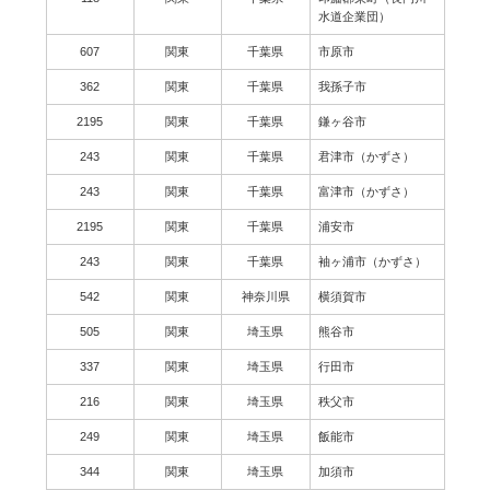
水道企業団）
607
関東
千葉県
市原市
362
関東
千葉県
我孫子市
2195
関東
千葉県
鎌ヶ谷市
243
関東
千葉県
君津市（かずさ）
243
関東
千葉県
富津市（かずさ）
2195
関東
千葉県
浦安市
243
関東
千葉県
袖ヶ浦市（かずさ）
542
関東
神奈川県
横須賀市
505
関東
埼玉県
熊谷市
337
関東
埼玉県
行田市
216
関東
埼玉県
秩父市
249
関東
埼玉県
飯能市
344
関東
埼玉県
加須市