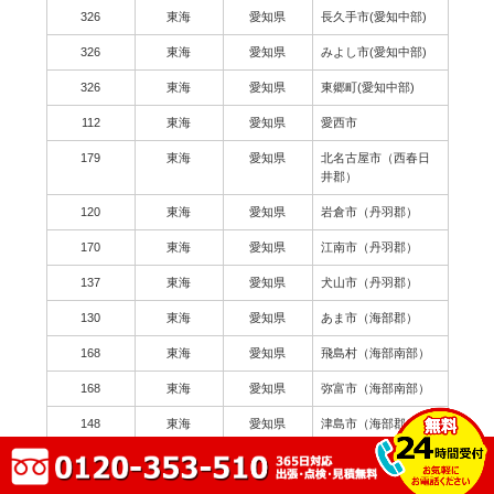
326
東海
愛知県
長久手市(愛知中部)
326
東海
愛知県
みよし市(愛知中部)
326
東海
愛知県
東郷町(愛知中部)
112
東海
愛知県
愛西市
179
東海
愛知県
北名古屋市（西春日
井郡）
120
東海
愛知県
岩倉市（丹羽郡）
170
東海
愛知県
江南市（丹羽郡）
137
東海
愛知県
犬山市（丹羽郡）
130
東海
愛知県
あま市（海部郡）
168
東海
愛知県
飛島村（海部南部）
168
東海
愛知県
弥富市（海部南部）
148
東海
愛知県
津島市（海部郡）
209
東海
愛知県
常滑市（知多郡）
150
東海
愛知県
知多市（知多郡）