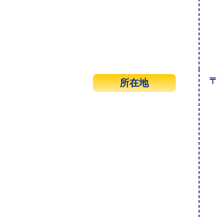
〒
所在地