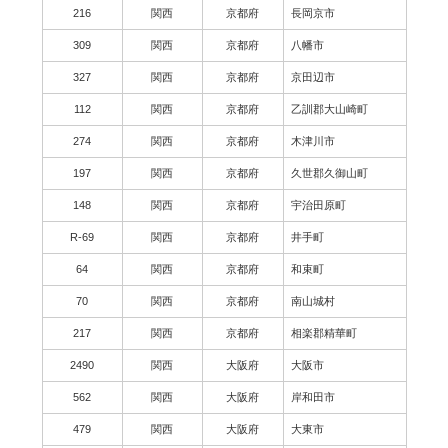
216
関西
京都府
長岡京市
309
関西
京都府
八幡市
327
関西
京都府
京田辺市
112
関西
京都府
乙訓郡大山崎町
274
関西
京都府
木津川市
197
関西
京都府
久世郡久御山町
148
関西
京都府
宇治田原町
R-69
関西
京都府
井手町
64
関西
京都府
和束町
70
関西
京都府
南山城村
217
関西
京都府
相楽郡精華町
2490
関西
大阪府
大阪市
562
関西
大阪府
岸和田市
479
関西
大阪府
大東市