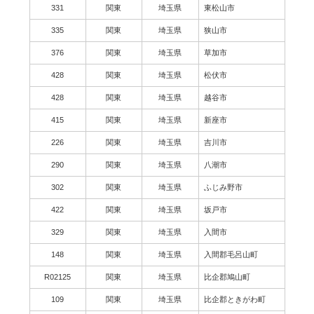
331
関東
埼玉県
東松山市
335
関東
埼玉県
狭山市
376
関東
埼玉県
草加市
428
関東
埼玉県
松伏市
428
関東
埼玉県
越谷市
415
関東
埼玉県
新座市
226
関東
埼玉県
吉川市
290
関東
埼玉県
八潮市
302
関東
埼玉県
ふじみ野市
422
関東
埼玉県
坂戸市
329
関東
埼玉県
入間市
148
関東
埼玉県
入間郡毛呂山町
R02125
関東
埼玉県
比企郡鳩山町
109
関東
埼玉県
比企郡ときがわ町