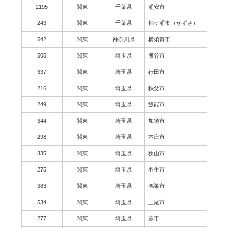
2195
関東
千葉県
浦安市
243
関東
千葉県
袖ヶ浦市（かずさ）
542
関東
神奈川県
横須賀市
505
関東
埼玉県
熊谷市
337
関東
埼玉県
行田市
216
関東
埼玉県
秩父市
249
関東
埼玉県
飯能市
344
関東
埼玉県
加須市
298
関東
埼玉県
本庄市
335
関東
埼玉県
狭山市
275
関東
埼玉県
羽生市
383
関東
埼玉県
鴻巣市
534
関東
埼玉県
上尾市
277
関東
埼玉県
蕨市