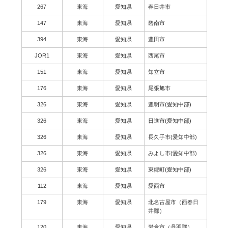
267
東海
愛知県
春日井市
147
東海
愛知県
碧南市
394
東海
愛知県
豊田市
JOR1
東海
愛知県
西尾市
151
東海
愛知県
知立市
176
東海
愛知県
尾張旭市
326
東海
愛知県
豊明市(愛知中部)
326
東海
愛知県
日進市(愛知中部)
326
東海
愛知県
長久手市(愛知中部)
326
東海
愛知県
みよし市(愛知中部)
326
東海
愛知県
東郷町(愛知中部)
112
東海
愛知県
愛西市
179
東海
愛知県
北名古屋市（西春日
井郡）
120
東海
愛知県
岩倉市（丹羽郡）