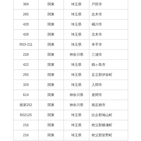
369
関東
埼玉県
戸田市
265
関東
埼玉県
志木市
428
関東
埼玉県
桶川市
428
関東
埼玉県
北本市
R03-211
関東
埼玉県
幸手市
228
関東
神奈川県
三浦市
422
関東
埼玉県
鶴ヶ島市
255
関東
埼玉県
足立郡伊奈町
329
関東
埼玉県
入間市
614
関東
神奈川県
座間市
南第252
関東
神奈川県
南足柄市
R02125
関東
埼玉県
比企郡鳩山町
216
関東
埼玉県
秩父郡横瀬町
216
関東
埼玉県
秩父郡皆野町