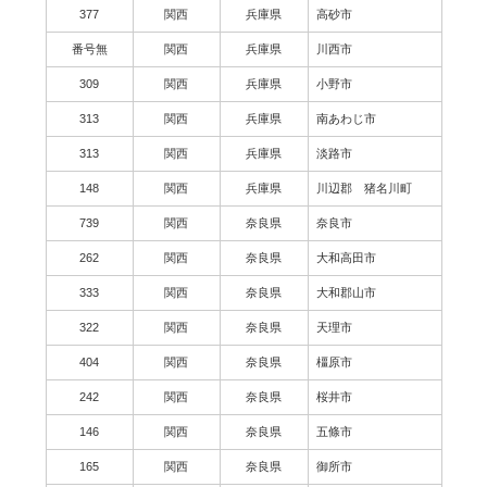
377
関西
兵庫県
高砂市
番号無
関西
兵庫県
川西市
309
関西
兵庫県
小野市
313
関西
兵庫県
南あわじ市
313
関西
兵庫県
淡路市
148
関西
兵庫県
川辺郡 猪名川町
739
関西
奈良県
奈良市
262
関西
奈良県
大和高田市
333
関西
奈良県
大和郡山市
322
関西
奈良県
天理市
404
関西
奈良県
橿原市
242
関西
奈良県
桜井市
146
関西
奈良県
五條市
165
関西
奈良県
御所市