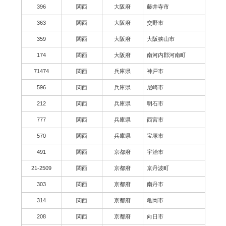
396
関西
大阪府
藤井寺市
363
関西
大阪府
交野市
359
関西
大阪府
大阪狭山市
174
関西
大阪府
南河内郡河南町
71474
関西
兵庫県
神戸市
596
関西
兵庫県
尼崎市
212
関西
兵庫県
明石市
777
関西
兵庫県
西宮市
570
関西
兵庫県
宝塚市
491
関西
京都府
宇治市
21-2509
関西
京都府
京丹波町
303
関西
京都府
南丹市
314
関西
京都府
亀岡市
208
関西
京都府
向日市