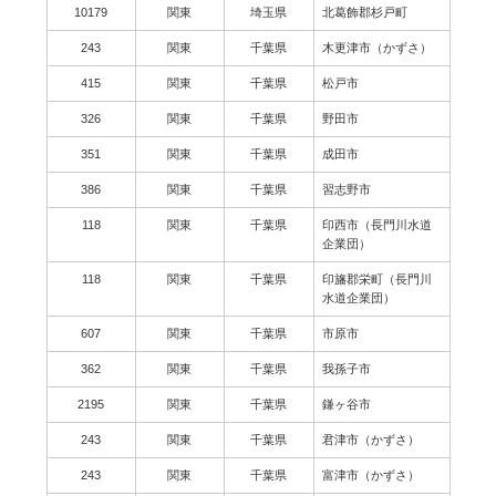
10179
関東
埼玉県
北葛飾郡杉戸町
243
関東
千葉県
木更津市（かずさ）
415
関東
千葉県
松戸市
326
関東
千葉県
野田市
351
関東
千葉県
成田市
386
関東
千葉県
習志野市
118
関東
千葉県
印西市（長門川水道
企業団）
118
関東
千葉県
印旛郡栄町（長門川
水道企業団）
607
関東
千葉県
市原市
362
関東
千葉県
我孫子市
2195
関東
千葉県
鎌ヶ谷市
243
関東
千葉県
君津市（かずさ）
243
関東
千葉県
富津市（かずさ）