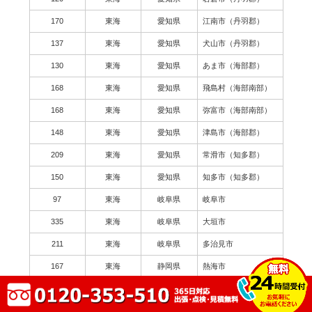
170
東海
愛知県
江南市（丹羽郡）
137
東海
愛知県
犬山市（丹羽郡）
130
東海
愛知県
あま市（海部郡）
168
東海
愛知県
飛島村（海部南部）
168
東海
愛知県
弥富市（海部南部）
148
東海
愛知県
津島市（海部郡）
209
東海
愛知県
常滑市（知多郡）
150
東海
愛知県
知多市（知多郡）
97
東海
岐阜県
岐阜市
335
東海
岐阜県
大垣市
211
東海
岐阜県
多治見市
167
東海
静岡県
熱海市
182
東海
愛知県
瀬戸市
263
東海
愛知県
豊川市