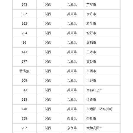
343
関西
兵庫県
芦屋市
522
関西
兵庫県
伊丹市
162
関西
兵庫県
相生市
254
関西
兵庫県
龍野市
96
関西
兵庫県
赤穂市
443
関西
兵庫県
三木市
377
関西
兵庫県
高砂市
番号無
関西
兵庫県
川西市
309
関西
兵庫県
小野市
313
関西
兵庫県
南あわじ市
313
関西
兵庫県
淡路市
148
関西
兵庫県
川辺郡 猪名川町
739
関西
奈良県
奈良市
262
関西
奈良県
大和高田市