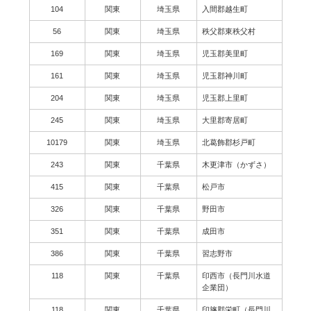
104
関東
埼玉県
入間郡越生町
56
関東
埼玉県
秩父郡東秩父村
169
関東
埼玉県
児玉郡美里町
161
関東
埼玉県
児玉郡神川町
204
関東
埼玉県
児玉郡上里町
245
関東
埼玉県
大里郡寄居町
10179
関東
埼玉県
北葛飾郡杉戸町
243
関東
千葉県
木更津市（かずさ）
415
関東
千葉県
松戸市
326
関東
千葉県
野田市
351
関東
千葉県
成田市
386
関東
千葉県
習志野市
118
関東
千葉県
印西市（長門川水道
企業団）
118
関東
千葉県
印旛郡栄町（長門川