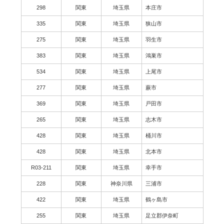
298
関東
埼玉県
本庄市
335
関東
埼玉県
狭山市
275
関東
埼玉県
羽生市
383
関東
埼玉県
鴻巣市
534
関東
埼玉県
上尾市
277
関東
埼玉県
蕨市
369
関東
埼玉県
戸田市
265
関東
埼玉県
志木市
428
関東
埼玉県
桶川市
428
関東
埼玉県
北本市
R03-211
関東
埼玉県
幸手市
228
関東
神奈川県
三浦市
422
関東
埼玉県
鶴ヶ島市
255
関東
埼玉県
足立郡伊奈町