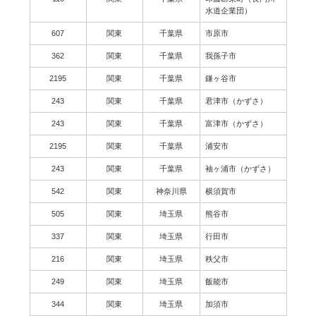
水道企業団）
607
関東
千葉県
市原市
362
関東
千葉県
我孫子市
2195
関東
千葉県
鎌ヶ谷市
243
関東
千葉県
君津市（かずさ）
243
関東
千葉県
富津市（かずさ）
2195
関東
千葉県
浦安市
243
関東
千葉県
袖ヶ浦市（かずさ）
542
関東
神奈川県
横須賀市
505
関東
埼玉県
熊谷市
337
関東
埼玉県
行田市
216
関東
埼玉県
秩父市
249
関東
埼玉県
飯能市
344
関東
埼玉県
加須市