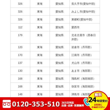
326
東海
愛知県
長久手市(愛知中部)
326
東海
愛知県
みよし市(愛知中部)
326
東海
愛知県
東郷町(愛知中部)
112
東海
愛知県
愛西市
179
東海
愛知県
北名古屋市（西春日
井郡）
120
東海
愛知県
岩倉市（丹羽郡）
170
東海
愛知県
江南市（丹羽郡）
137
東海
愛知県
犬山市（丹羽郡）
130
東海
愛知県
あま市（海部郡）
168
東海
愛知県
飛島村（海部南部）
168
東海
愛知県
弥富市（海部南部）
148
東海
愛知県
津島市（海部郡）
209
東海
愛知県
常滑市（知多郡）
150
東海
愛知県
知多市（知多郡）