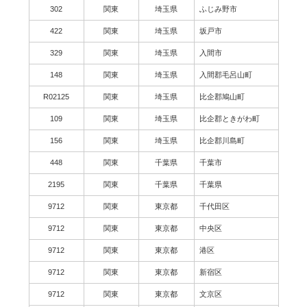
302
関東
埼玉県
ふじみ野市
422
関東
埼玉県
坂戸市
329
関東
埼玉県
入間市
148
関東
埼玉県
入間郡毛呂山町
R02125
関東
埼玉県
比企郡鳩山町
109
関東
埼玉県
比企郡ときがわ町
156
関東
埼玉県
比企郡川島町
448
関東
千葉県
千葉市
2195
関東
千葉県
千葉県
9712
関東
東京都
千代田区
9712
関東
東京都
中央区
9712
関東
東京都
港区
9712
関東
東京都
新宿区
9712
関東
東京都
文京区