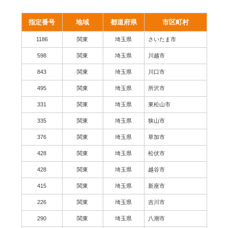
指定番号
地域
都道府県
市区町村
1186
関東
埼玉県
さいたま市
598
関東
埼玉県
川越市
843
関東
埼玉県
川口市
495
関東
埼玉県
所沢市
331
関東
埼玉県
東松山市
335
関東
埼玉県
狭山市
376
関東
埼玉県
草加市
428
関東
埼玉県
松伏市
428
関東
埼玉県
越谷市
415
関東
埼玉県
新座市
226
関東
埼玉県
吉川市
290
関東
埼玉県
八潮市