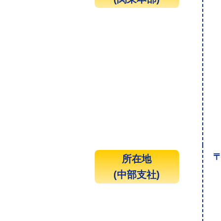
〒
所在地
(中部支社)