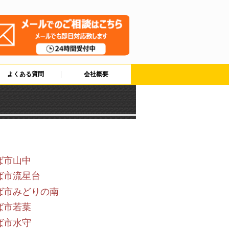
よくある質問
会社概要
ば市山中
ば市流星台
ば市みどりの南
ば市若葉
ば市水守