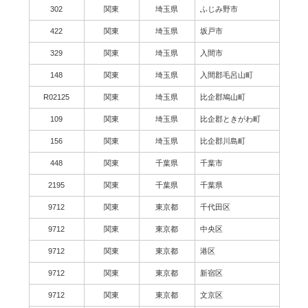
302
関東
埼玉県
ふじみ野市
422
関東
埼玉県
坂戸市
329
関東
埼玉県
入間市
148
関東
埼玉県
入間郡毛呂山町
R02125
関東
埼玉県
比企郡鳩山町
109
関東
埼玉県
比企郡ときがわ町
156
関東
埼玉県
比企郡川島町
448
関東
千葉県
千葉市
2195
関東
千葉県
千葉県
9712
関東
東京都
千代田区
9712
関東
東京都
中央区
9712
関東
東京都
港区
9712
関東
東京都
新宿区
9712
関東
東京都
文京区