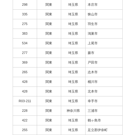
298
関東
埼玉県
本庄市
335
関東
埼玉県
狭山市
275
関東
埼玉県
羽生市
383
関東
埼玉県
鴻巣市
534
関東
埼玉県
上尾市
277
関東
埼玉県
蕨市
369
関東
埼玉県
戸田市
265
関東
埼玉県
志木市
428
関東
埼玉県
桶川市
428
関東
埼玉県
北本市
R03-211
関東
埼玉県
幸手市
228
関東
神奈川県
三浦市
422
関東
埼玉県
鶴ヶ島市
255
関東
埼玉県
足立郡伊奈町