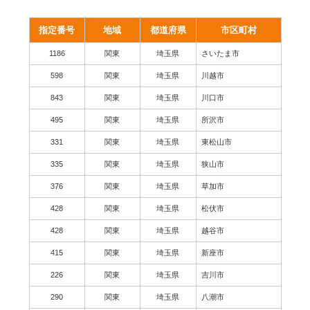
指定番号
地域
都道府県
市区町村
1186
関東
埼玉県
さいたま市
598
関東
埼玉県
川越市
843
関東
埼玉県
川口市
495
関東
埼玉県
所沢市
331
関東
埼玉県
東松山市
335
関東
埼玉県
狭山市
376
関東
埼玉県
草加市
428
関東
埼玉県
松伏市
428
関東
埼玉県
越谷市
415
関東
埼玉県
新座市
226
関東
埼玉県
吉川市
290
関東
埼玉県
八潮市