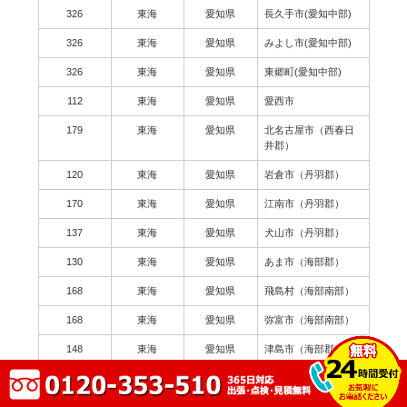
326
東海
愛知県
長久手市(愛知中部)
326
東海
愛知県
みよし市(愛知中部)
326
東海
愛知県
東郷町(愛知中部)
112
東海
愛知県
愛西市
179
東海
愛知県
北名古屋市（西春日
井郡）
120
東海
愛知県
岩倉市（丹羽郡）
170
東海
愛知県
江南市（丹羽郡）
137
東海
愛知県
犬山市（丹羽郡）
130
東海
愛知県
あま市（海部郡）
168
東海
愛知県
飛島村（海部南部）
168
東海
愛知県
弥富市（海部南部）
148
東海
愛知県
津島市（海部郡）
209
東海
愛知県
常滑市（知多郡）
150
東海
愛知県
知多市（知多郡）