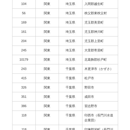
104
関東
埼玉県
入間郡越生町
56
関東
埼玉県
秩父郡東秩父村
169
関東
埼玉県
児玉郡美里町
161
関東
埼玉県
児玉郡神川町
204
関東
埼玉県
児玉郡上里町
245
関東
埼玉県
大里郡寄居町
10179
関東
埼玉県
北葛飾郡杉戸町
243
関東
千葉県
木更津市（かずさ）
415
関東
千葉県
松戸市
326
関東
千葉県
野田市
351
関東
千葉県
成田市
386
関東
千葉県
習志野市
118
関東
千葉県
印西市（長門川水道
企業団）
118
関東
千葉県
印旛郡栄町（長門川