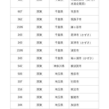
水道企業団）
607
関東
千葉県
市原市
362
関東
千葉県
我孫子市
2195
関東
千葉県
鎌ヶ谷市
243
関東
千葉県
君津市（かずさ）
243
関東
千葉県
富津市（かずさ）
2195
関東
千葉県
浦安市
243
関東
千葉県
袖ヶ浦市（かずさ）
542
関東
神奈川県
横須賀市
505
関東
埼玉県
熊谷市
337
関東
埼玉県
行田市
216
関東
埼玉県
秩父市
249
関東
埼玉県
飯能市
344
関東
埼玉県
加須市