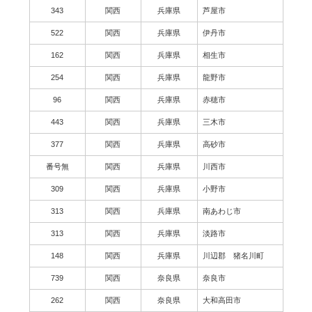
343
関西
兵庫県
芦屋市
522
関西
兵庫県
伊丹市
162
関西
兵庫県
相生市
254
関西
兵庫県
龍野市
96
関西
兵庫県
赤穂市
443
関西
兵庫県
三木市
377
関西
兵庫県
高砂市
番号無
関西
兵庫県
川西市
309
関西
兵庫県
小野市
313
関西
兵庫県
南あわじ市
313
関西
兵庫県
淡路市
148
関西
兵庫県
川辺郡 猪名川町
739
関西
奈良県
奈良市
262
関西
奈良県
大和高田市