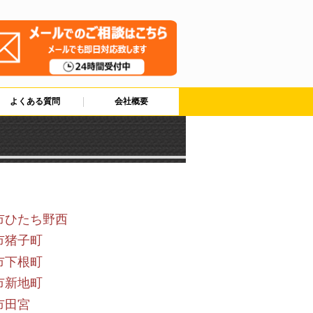
よくある質問
会社概要
市ひたち野西
市猪子町
市下根町
市新地町
市田宮