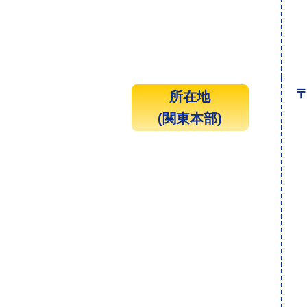
〒
所在地
(関東本部)